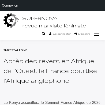
Connexion
Passer
SUPERNOVA
au
contenu
revue marxiste-léniniste
Se connecter
S’inscrire
IMPÉRIALISME
Après des revers en Afrique
de l’Ouest, la France courtise
l’Afrique anglophone
Le Kenya accueillera le Sommet France-Afrique de 2026,