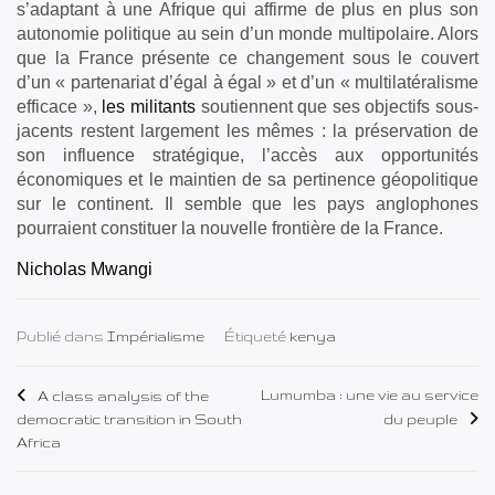
s’adaptant à une Afrique qui affirme de plus en plus son
autonomie politique au sein d’un monde multipolaire. Alors
que la France présente ce changement sous le couvert
d’un « partenariat d’égal à égal » et d’un « multilatéralisme
efficace »,
les militants
soutiennent que ses objectifs sous-
jacents restent largement les mêmes : la préservation de
son influence stratégique, l’accès aux opportunités
économiques et le maintien de sa pertinence géopolitique
sur le continent. Il semble que les pays anglophones
pourraient constituer la nouvelle frontière de la France.
Nicholas Mwangi
Publié dans
Impérialisme
Étiqueté
kenya
Navigation
Lumumba : une vie au service
A class analysis of the
democratic transition in South
du peuple
de
Africa
l’article