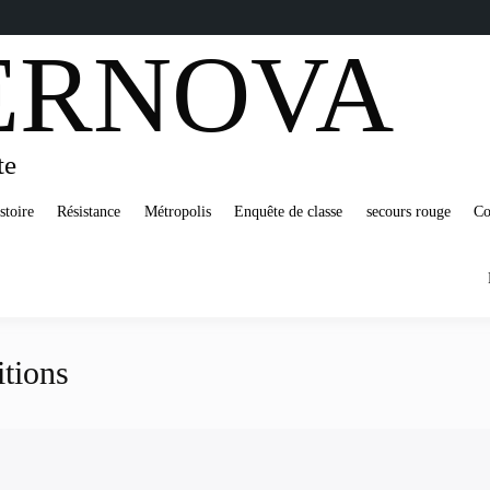
ERNOVA
te
stoire
Résistance
Métropolis
Enquête de classe
secours rouge
Co
itions