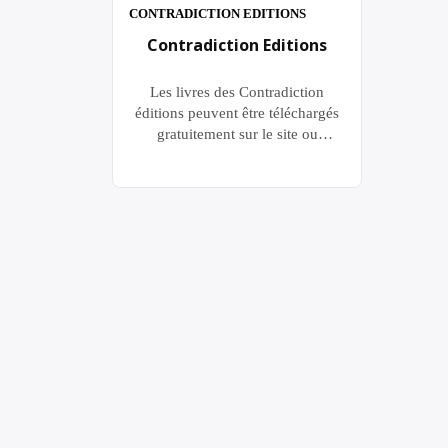
CONTRADICTION EDITIONS
Contradiction Editions
Les livres des Contradiction
éditions peuvent être téléchargés
gratuitement sur le site ou
commandés en version papier sur
Amazon “Il faut étudier. Il faut
connaître et faire connaître le
marxisme dans tous les milieux.
Parallèlement à la lutte dans la rue
et sur le lieu du travail, les
militants doivent mener la lutte
idéologique. Leur devoir […]