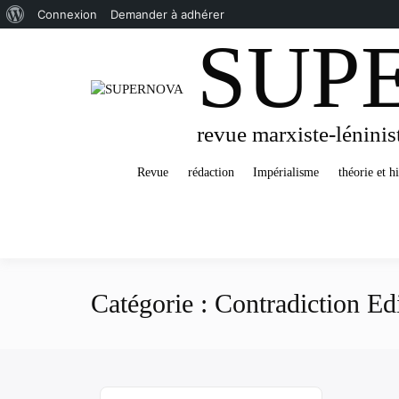
À
Connexion
Demander à adhérer
SUP
Passer
propos
au
de
contenu
WordPress
revue marxiste-léninis
Revue
rédaction
Impérialisme
théorie et hi
Catégorie :
Contradiction Ed