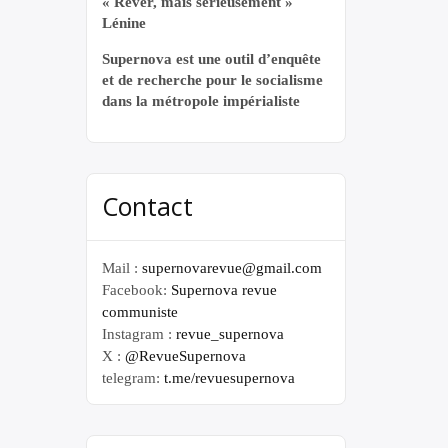
« Rêver, mais sérieusement »
Lénine
Supernova est une outil d’enquête
et de recherche pour le socialisme
dans la métropole impérialiste
Contact
Mail :
supernovarevue@gmail.com
Facebook:
Supernova revue
communiste
Instagram :
revue_supernova
X :
@RevueSupernova
telegram:
t.me/revuesupernova