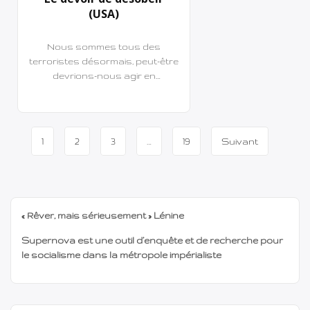
FOIS ÉCRIÉ : CEUX QUI
(USA)
AGISSENT COMME SI
NOUS N’EXISTIONS PAS,
CEUX QUI NOUS
Nous sommes tous des
IGNORENT, DOIVENT
terroristes désormais, peut-être
SAVOIR : NOUS SOMMES
devrions-nous agir en
TOUT ! NOUS SOMMES
conséquence. Nous… rejetons
TOUT, […]
toute tentative visant à nous
imposer un dogme moral quel
Navigation
qu’il soit comme une loi éthique
1
2
3
…
19
Suivant
éternelle, ultime et immuable,
de
sous prétexte que le monde
moral, lui aussi, aurait ses
page
principes permanents qui
transcendraient l’histoire et les
« Rêver, mais sérieusement » Lénine
différences entre les nations.
Nous […]
Supernova est une outil d’enquête et de recherche pour
le socialisme dans la métropole impérialiste