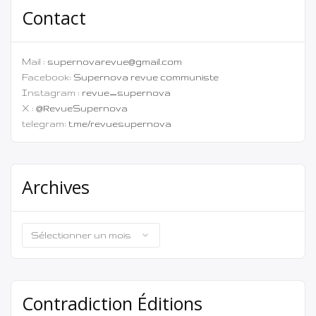
Contact
Mail :
supernovarevue@gmail.com
Facebook:
Supernova revue communiste
Instagram :
revue_supernova
X :
@RevueSupernova
telegram:
t.me/revuesupernova
Archives
Archives
Contradiction Éditions