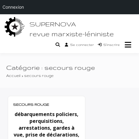
Connexion
Passer
SUPERNOVA
au
contenu
revue marxiste-léniniste
Se connecter
S’inscrire
Catégorie :
secours rouge
Accueil
secours rouge
SECOURS ROUGE
débarquements policiers,
perquisitions,
arrestations, gardes à
vue, prise de déclarations,