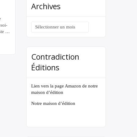
Archives
e
Archives
soi-
te »,
ième
 fois,
cré à
Contradiction
 qui
ses
Éditions
ues
A, le
re […]
Lien vers la page Amazon de notre
maison d’édition
Notre maison d’édition