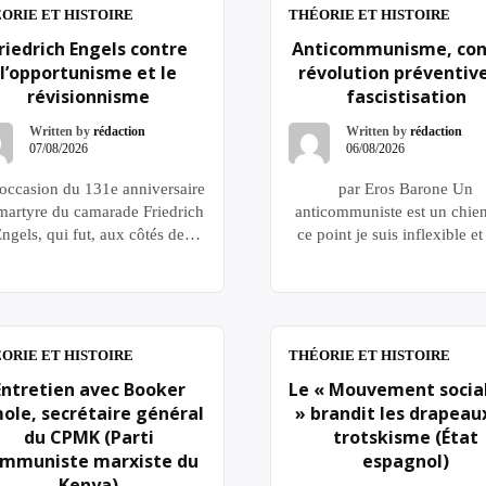
ORIE ET HISTOIRE
THÉORIE ET HISTOIRE
riedrich Engels contre
Anticommunisme, con
l’opportunisme et le
révolution préventiv
révisionnisme
fascistisation
Written by
rédaction
Written by
rédaction
07/08/2026
06/08/2026
’occasion du 131e anniversaire
par Eros Barone Un
martyre du camarade Friedrich
anticommuniste est un chien
ngels, qui fut, aux côtés de
ce point je suis inflexible et 
Marx, l’un des dirigeants
resterai toujours. Jean-Paul 
dateurs et l’un des théoriciens
1. Un cycle politique réactio
ondateurs du marxisme et de
Le processus de fascistisat
CM, nous revenons sur sa lutte
devient de jour en jour p
contre l’opportunisme et le
évident, plus oppressant et 
ORIE ET HISTOIRE
THÉORIE ET HISTOIRE
isionnisme de son époque afin
omniprésent, et quiconq
Entretien avec Booker
Le « Mouvement social
 critiquer la ligne actuelle de
possède un minimum d
ole, secrétaire général
» brandit les drapeau
l’OLR. La lutte contre […]
sensibilité sociopolitique
du CPMK (Parti
trotskisme (État
ressent déjà depuis longtem
mmuniste marxiste du
espagnol)
Kenya)