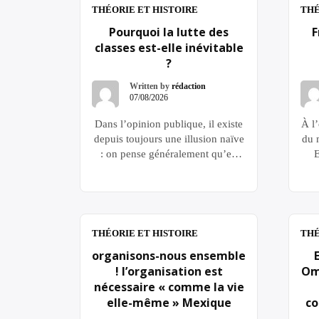
THÉORIE ET HISTOIRE
THÉ
Pourquoi la lutte des
F
classes est-elle inévitable
?
Written by
rédaction
07/08/2026
Dans l’opinion publique, il existe
À l
depuis toujours une illusion naïve
du 
: on pense généralement qu’en
E
recourant à des réformes sociales,
à des compromis d’intérêts et à
fon
une concertation bilatérale, en
f
équilibrant les revendications de
l’I
toutes les parties, on peut apaiser
THÉORIE ET HISTOIRE
THÉ
les contradictions sociales,
rév
organisons-nous ensemble
parvenir à une réconciliation entre
de
! l’organisation est
Om
les classes et éliminer
nécessaire « comme la vie
définitivement les conflits. […]
elle-même » Mexique
co