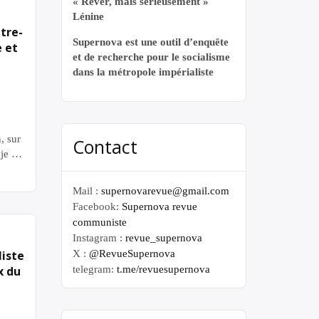
« Rêver, mais sérieusement »
Lénine
tre-
Supernova est une outil d’enquête
e et
et de recherche pour le socialisme
dans la métropole impérialiste
, sur
Contact
je le
Sartre
nnaire
Mail :
supernovarevue@gmail.com
ion
Facebook:
Supernova revue
lus
communiste
plus
Instagram :
revue_supernova
ue
iste
X :
@RevueSupernova
e
x du
telegram:
t.me/revuesupernova
 en
ps […]