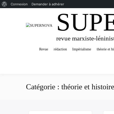
À
Connexion
Demander à adhérer
SUP
Passer
propos
au
de
contenu
WordPress
revue marxiste-léninis
Revue
rédaction
Impérialisme
théorie et hi
Catégorie :
théorie et histoir