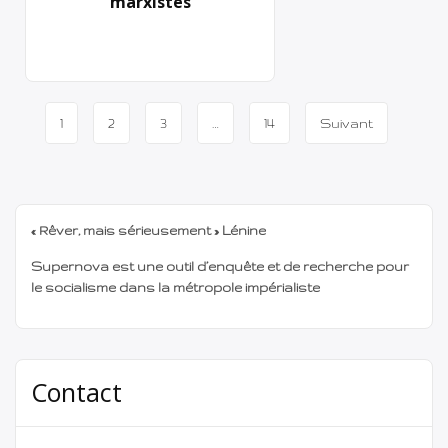
marxistes
Navigation
1
2
3
…
14
Suivant
de
page
« Rêver, mais sérieusement » Lénine
Supernova est une outil d’enquête et de recherche pour
le socialisme dans la métropole impérialiste
Contact