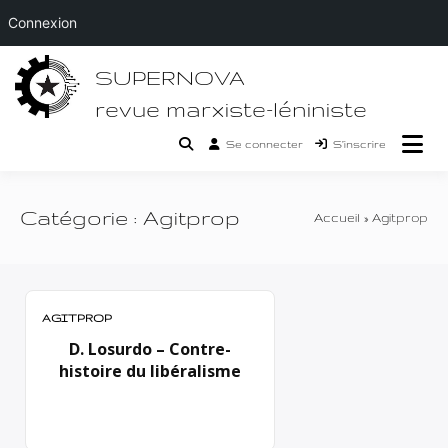
Connexion
Passer
SUPERNOVA
au
contenu
revue marxiste-léniniste
Se connecter
S’inscrire
Catégorie :
Agitprop
Accueil
Agitprop
AGITPROP
D. Losurdo – Contre-
histoire du libéralisme