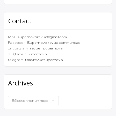
Contact
Mail :
supernovarevue@gmail.com
Facebook:
Supernova revue communiste
Instagram :
revue_supernova
X :
@RevueSupernova
telegram:
t.me/revuesupernova
Archives
Archives