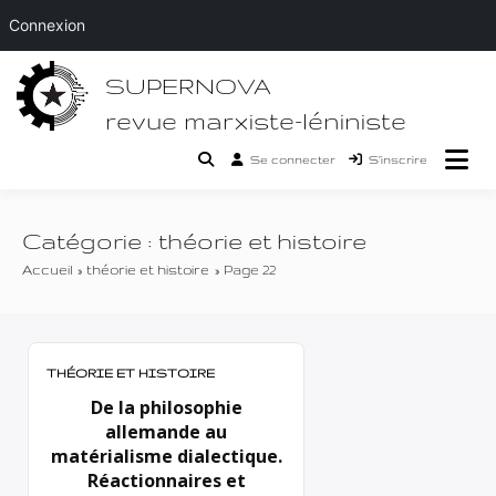
Connexion
Passer
SUPERNOVA
au
contenu
revue marxiste-léniniste
Se connecter
S’inscrire
Catégorie :
théorie et histoire
Accueil
théorie et histoire
Page 22
THÉORIE ET HISTOIRE
De la philosophie
allemande au
matérialisme dialectique.
Réactionnaires et