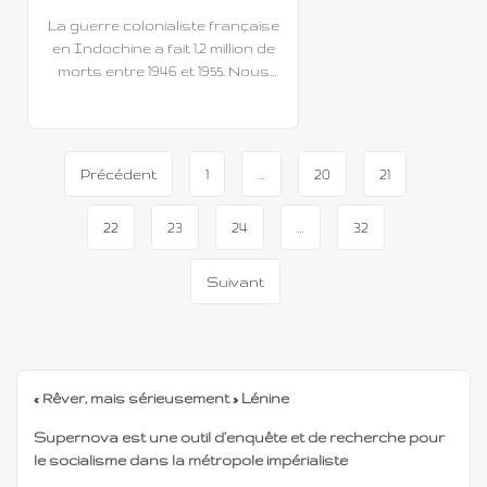
La guerre colonialiste française
en Indochine a fait 1,2 million de
morts entre 1946 et 1955. Nous
avons vu des centaines de
films sur la vie coloniale à cette
époque et avant dans des films
Navigation
hollywoodiens à grand succès.
Précédent
1
…
20
21
La même répression coloniale à
de
Madagascar, en Tunisie et
22
23
24
…
32
dans ce qu’on appelait l’Afrique
page
noire, en […]
Suivant
« Rêver, mais sérieusement » Lénine
Supernova est une outil d’enquête et de recherche pour
le socialisme dans la métropole impérialiste