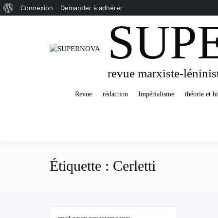
À
Connexion
Demander à adhérer
SUP
Passer
propos
au
de
contenu
WordPress
revue marxiste-léninis
Revue
rédaction
Impérialisme
théorie et hi
Étiquette :
Cerletti