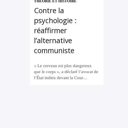
THÉORIE ET HISTOIRE
Contre la
psychologie :
réaffirmer
l’alternative
communiste
« Le cerveau est plus dangereux
que le corps », a déclaré l’avocat de
l’État indien devant la Cour
suprême à propos du Dr G.N.
Saibaba, handicapé à 94 %. Cent
ans plus tôt, l’État fasciste de
Mussolini avait tenu des propos
similaires à propos d’Antonio
Gramsci, alors emprisonné. La
classe dirigeante reconnaît depuis
longtemps […]