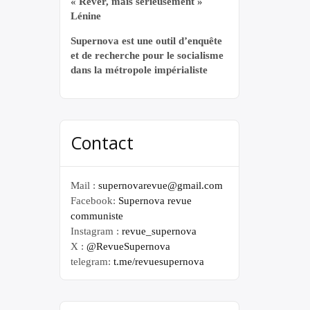
« Rêver, mais sérieusement »
Lénine
Supernova est une outil d’enquête
et de recherche pour le socialisme
dans la métropole impérialiste
Contact
Mail :
supernovarevue@gmail.com
Facebook:
Supernova revue
communiste
Instagram :
revue_supernova
X :
@RevueSupernova
telegram:
t.me/revuesupernova