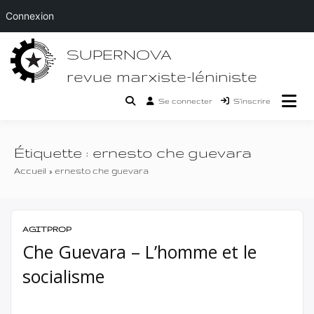
Connexion
Passer
SUPERNOVA
au
contenu
revue marxiste-léniniste
Se connecter
S’inscrire
Étiquette :
ernesto che guevara
Accueil
ernesto che guevara
AGITPROP
Che Guevara – L’homme et le
socialisme