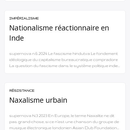
développement capitaliste jusqu’au développement
impérialiste, a vu de profonds changements dans la
nature du capitalisme, depuis sa phase progressiste
IMPÉRIALISME
jusqu’à […]
Nationalisme réactionnaire en
Inde
supernova n.6 2024 Le fascisme hindutva Le fondement
idéologique du capitalisme bureaucratique compradore
La question du fascisme dans le système politique indien
existant jusqu’à présent a dominé l’impulsion de la
conscience politique de la nation. Mais il existe des
différences dans la compréhension théorique du
fascisme et dans la pratique concrète visant à le nier. […]
RÉSISTANCE
Naxalisme urbain
supernova N.3 2023 En Europe, le terme Naxalite ne dit
pas grand-chose, si ce n’est une chanson du groupe de
musique électronique londonien Asian Dub Foundation