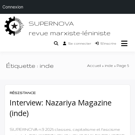
Connexion
Passer
SUPERNOVA
au
contenu
revue marxiste-léniniste
Se connecter
S’inscrire
Étiquette :
inde
Accueil
inde
Page 5
RÉSISTANCE
Interview: Nazariya Magazine
(inde)
SUPERNOVA n.9 2025 classes, capitalisme et fascisme