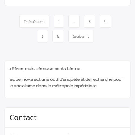
dans les années 1990 : Naxalite de 1997. En Asie, le terme
Naxalite est immédiatement reconnu, craint, détesté ou
soutenu. Le parti qui incarne le naxalisme est le PCIm […]
Navigation
Précédent
1
…
3
4
de
5
6
Suivant
page
« Rêver, mais sérieusement » Lénine
Supernova est une outil d’enquête et de recherche pour
le socialisme dans la métropole impérialiste
Contact