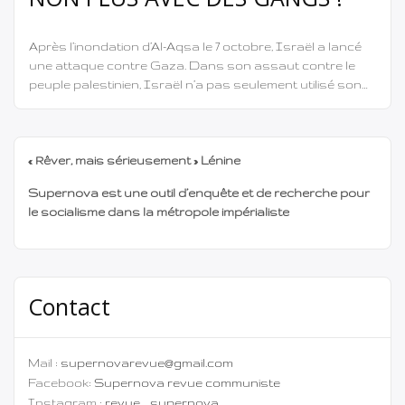
Après l’inondation d’Al-Aqsa le 7 octobre, Israël a lancé
une attaque contre Gaza. Dans son assaut contre le
peuple palestinien, Israël n’a pas seulement utilisé son
armée, ses avions, son artillerie et ses bombes, mais a
également attaqué par le biais de gangs
collaborationnistes. À travers ces gangs, ils visent à
« Rêver, mais sérieusement » Lénine
corrompre le peuple palestinien, […]
Supernova est une outil d’enquête et de recherche pour
le socialisme dans la métropole impérialiste
Contact
Mail :
supernovarevue@gmail.com
Facebook:
Supernova revue communiste
Instagram :
revue_supernova