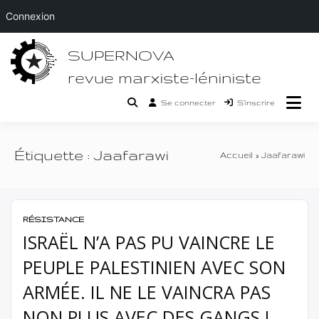
Connexion
Passer
SUPERNOVA
au
contenu
revue marxiste-léniniste
Se connecter
S’inscrire
Étiquette :
Jaafarawi
Accueil
Jaafarawi
RÉSISTANCE
ISRAËL N’A PAS PU VAINCRE LE
PEUPLE PALESTINIEN AVEC SON
ARMÉE. IL NE LE VAINCRA PAS
NON PLUS AVEC DES GANGS !