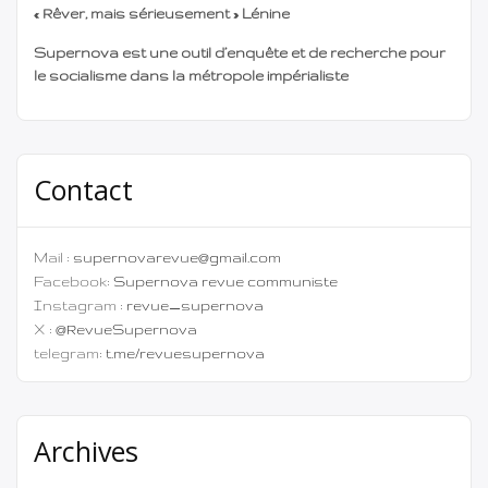
« Rêver, mais sérieusement » Lénine
corrompre le peuple palestinien, […]
Supernova est une outil d’enquête et de recherche pour
le socialisme dans la métropole impérialiste
Contact
Mail :
supernovarevue@gmail.com
Facebook:
Supernova revue communiste
Instagram :
revue_supernova
X :
@RevueSupernova
telegram:
t.me/revuesupernova
Archives