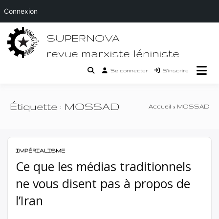
Connexion
Passer
SUPERNOVA
au
contenu
revue marxiste-léniniste
Se connecter
S’inscrire
Étiquette :
MOSSAD
Accueil
MOSSAD
IMPÉRIALISME
Ce que les médias traditionnels
ne vous disent pas à propos de
l’Iran