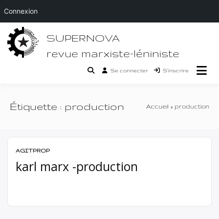
Connexion
Passer
SUPERNOVA
au
contenu
revue marxiste-léniniste
Se connecter
S’inscrire
Étiquette :
production
Accueil
production
AGITPROP
karl marx -production