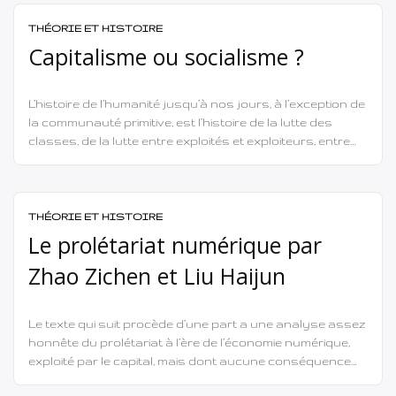
THÉORIE ET HISTOIRE
Capitalisme ou socialisme ?
L’histoire de l’humanité jusqu’à nos jours, à l’exception de
la communauté primitive, est l’histoire de la lutte des
classes, de la lutte entre exploités et exploiteurs, entre
opprimés et oppresseurs, une lutte qui devient parfois
ouverte et crue, parfois voilée et dissimulée. Jusqu’à nos
jours, la lutte des classes est une lutte à mort et […]
THÉORIE ET HISTOIRE
Le prolétariat numérique par
Zhao Zichen et Liu Haijun
Le texte qui suit procède d’une part a une analyse assez
honnête du prolétariat à l’ère de l’économie numérique,
exploité par le capital, mais dont aucune conséquence
politique n’est tirée ; d’autre part, certaines « précautions »