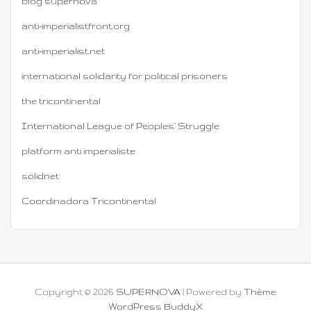
blog supernova
anti-imperialistfront.org
anti-imperialist.net
international solidarity for political prisoners
the tricontinental
International League of Peoples’ Struggle
platform anti imperialiste
solidnet
Coordinadora Tricontinental
Copyright © 2026
SUPERNOVA
| Powered by
Thème
WordPress BuddyX