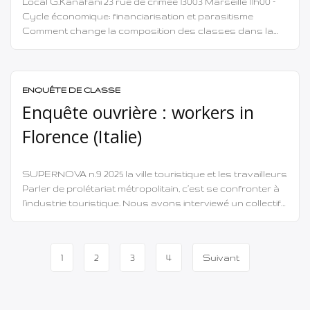
Local G.Kanafani 23 rue de crimee 13003 Marseille 11h00 –
Cycle économique: financiarisation et parasitisme
Comment change la composition des classes dans la
métropole impérialiste ? 13h30 repas populaire 15h00 – Le
multipolarisme Un nouveau paradigme impérialiste ?
17h00 conclusions et fin des travaux Pour info et
participation contacter la rédaction:
ENQUÊTE DE CLASSE
supernovarevue@gmail.com
Enquête ouvrière : workers in
Florence (Italie)
SUPERNOVA n.9 2025 la ville touristique et les travailleurs
Parler de prolétariat métropolitain, c’est se confronter à
l’industrie touristique. Nous avons interviewé un collectif
de camarades qui intervient dans l’une des villes
symboles du « tourisme » en Europe : Florence (Italie). 1)
Une présentation de votre collectif Workers in Florence
Navigation
1
2
3
4
Suivant
est un collectif né […]
de
page