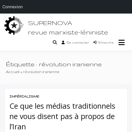
Connexion
Passer
SUPERNOVA
au
contenu
revue marxiste-léniniste
Se connecter
S’inscrire
Étiquette :
révolution iranienne
Accueil
révolution iranienne
IMPÉRIALISME
Ce que les médias traditionnels
ne vous disent pas à propos de
l’Iran