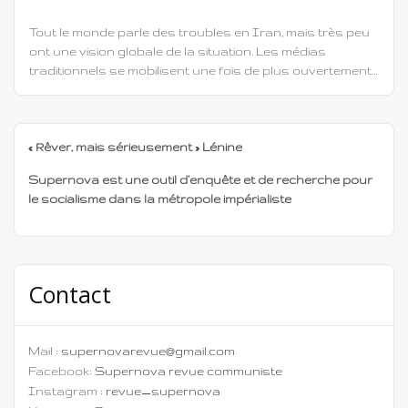
Tout le monde parle des troubles en Iran, mais très peu
ont une vision globale de la situation. Les médias
traditionnels se mobilisent une fois de plus ouvertement
en faveur des manœuvres impérialistes occidentales ou
cachent leurs justifications entre les lignes. Voici
quelques faits à prendre en compte lorsque l’on parle de
« Rêver, mais sérieusement » Lénine
la situation actuelle […]
Supernova est une outil d’enquête et de recherche pour
le socialisme dans la métropole impérialiste
Contact
Mail :
supernovarevue@gmail.com
Facebook:
Supernova revue communiste
Instagram :
revue_supernova