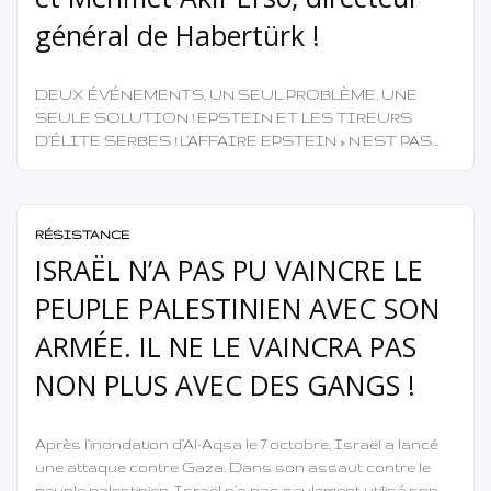
général de Habertürk !
DEUX ÉVÉNEMENTS, UN SEUL PROBLÈME, UNE
SEULE SOLUTION ! EPSTEIN ET LES TIREURS
D’ÉLITE SERBES ! L’AFFAIRE EPSTEIN » N’EST PAS
UN SCANDALE, C’EST LA RÉVÉLATION DE LA
POURRITURE DU CAPITALISME MONOPOLISTE
QUI GÈRE LE MONDE ! BILL GATES, DONALD TRUMP,
CLINTON… CE NE SONT PAS DE SIMPLES PERVERS
RÉSISTANCE
ISOLÉS LA PERVERSION DU CAPITAL
ISRAËL N’A PAS PU VAINCRE LE
MONOPOLISTE, […]
PEUPLE PALESTINIEN AVEC SON
ARMÉE. IL NE LE VAINCRA PAS
NON PLUS AVEC DES GANGS !
Après l’inondation d’Al-Aqsa le 7 octobre, Israël a lancé
une attaque contre Gaza. Dans son assaut contre le
peuple palestinien, Israël n’a pas seulement utilisé son