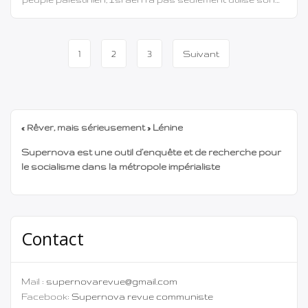
armée, ses avions, son artillerie et ses bombes, mais a
également attaqué par le biais de gangs
collaborationnistes. À travers ces gangs, ils visent à
Navigation
1
2
3
Suivant
corrompre le peuple palestinien, […]
de
page
« Rêver, mais sérieusement » Lénine
Supernova est une outil d’enquête et de recherche pour
le socialisme dans la métropole impérialiste
Contact
Mail :
supernovarevue@gmail.com
Facebook:
Supernova revue communiste