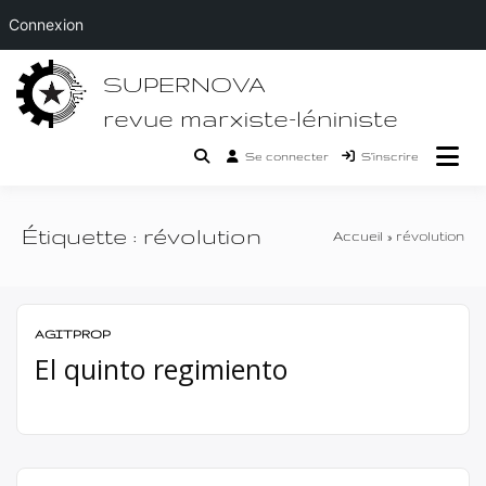
Connexion
Passer
SUPERNOVA
au
contenu
revue marxiste-léniniste
Se connecter
S’inscrire
Étiquette :
révolution
Accueil
révolution
AGITPROP
El quinto regimiento