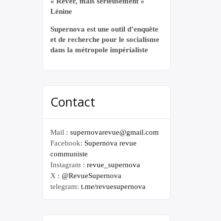
« Rêver, mais sérieusement »
Lénine
Supernova est une outil d’enquête
et de recherche pour le socialisme
dans la métropole impérialiste
Contact
Mail :
supernovarevue@gmail.com
Facebook:
Supernova revue
communiste
Instagram :
revue_supernova
X :
@RevueSupernova
telegram:
t.me/revuesupernova