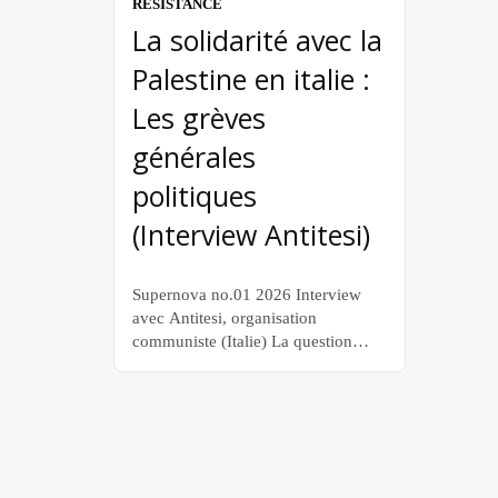
RÉSISTANCE
La solidarité avec la
Palestine en italie :
Les grèves
générales
politiques
(Interview Antitesi)
Supernova no.01 2026 Interview
avec Antitesi, organisation
communiste (Italie) La question
palestinienne et la polarisation
politique au niveau international
qu’elle a créée sont devenues le
principal front de lutte contre
l’impérialisme et donc de la lutte
des classes elle-même. En France, la