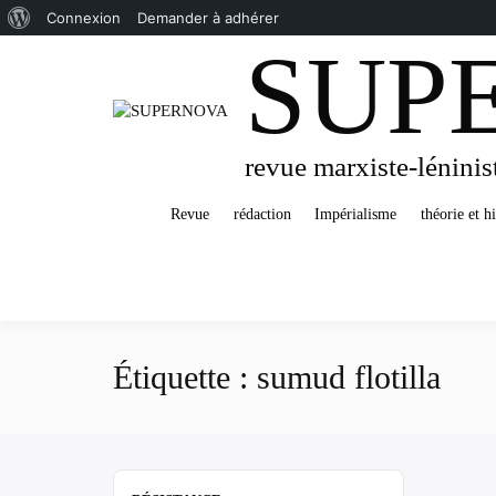
À
Connexion
Demander à adhérer
SUP
Passer
propos
au
de
contenu
WordPress
revue marxiste-léninis
Revue
rédaction
Impérialisme
théorie et hi
Étiquette :
sumud flotilla