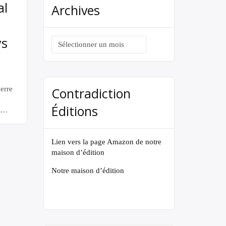
on et
al
Archives
 le 7
-
News
ys
Archives
Contradiction
erre
Éditions
t
entre
es
Lien vers la page Amazon de notre
ette
maison d’édition
’une
,
Notre maison d’édition
que