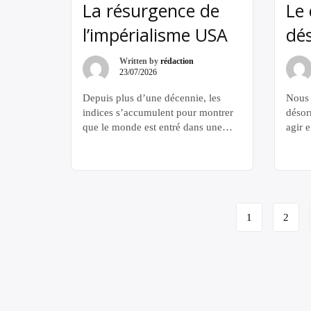
La résurgence de
Le 
l’impérialisme USA
dés
Written by
rédaction
23/07/2026
Depuis plus d’une décennie, les
Nous 
indices s’accumulent pour montrer
désor
que le monde est entré dans une
agir 
période de profonds
rejeto
bouleversements géopolitiques. La
impos
guerre à grande échelle est devenue
soit 
une constante de la géopolitique,
étern
comme en témoignent les combats
préte
Navigation
entre la Russie et l’Ukraine depuis
aussi,
1
2
février 2022 — avec l’implication
perma
de
directe et indirecte des États-Unis et
l’hist
page
[…]
natio