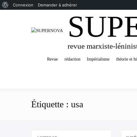
À
Connexion
Demander à adhérer
SUP
Passer
propos
au
de
contenu
WordPress
revue marxiste-léninis
Revue
rédaction
Impérialisme
théorie et hi
Étiquette :
usa