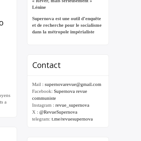
« Rêver, mais sérieusement »
Lénine
Supernova est une outil d’enquête
o
et de recherche pour le socialisme
dans la métropole impérialiste
Contact
Mail :
supernovarevue@gmail.com
Facebook:
Supernova revue
oyens
communiste
ts a
Instagram :
revue_supernova
X :
@RevueSupernova
 le
telegram:
t.me/revuesupernova
re
lui