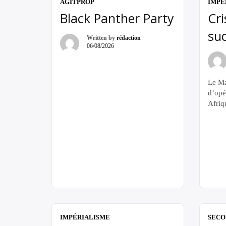
AGITPROP
IMPÉ
Black Panther Party
Cri
sud
Written by
rédaction
06/08/2026
Le Ma
d’opé
Afriqu
perme
ce con
clé d
Pique
l’univ
L’« e
conna
colon
IMPÉRIALISME
SECO