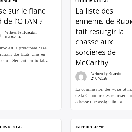
RIALISME
SECOURS ROUGE
se sur le flanc
La liste des
 de l’OTAN ?
ennemis de Rubi
fait resurgir la
Written by
rédaction
06/08/2026
chasse aux
roc est la principale base
sorcières de
rations des États-Unis en
McCarthy
e, un élément territorial
ttant de contrôler le nord de
tinent – et donc un territoire
Written by
rédaction
24/07/2026
u flanc sud de l’OTAN Andres
ras, professeur émérite à
La commission des voies et m
ersité Jaume I 31 juillet 2026
de la Chambre des représentan
xode transfrontalier » que
adressé une assignation à
ît actuellement l’enclave
comparaître au People’s Forum
iale espagnole de […]
21 juillet, ordonnant à ce cent
d’organisation new-yorkais de 
remettre ses communications
URS ROUGE
IMPÉRIALISME