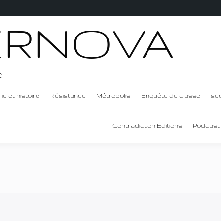
ERNOVA
e
ie et histoire
Résistance
Métropolis
Enquête de classe
se
Contradiction Editions
Podcast