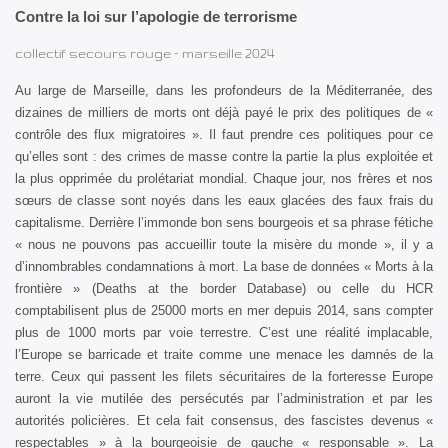
Contre la loi sur l’apologie de terrorisme
collectif secours rouge – marseille 2024
Au large de Marseille, dans les profondeurs de la Méditerranée, des
dizaines de milliers de morts ont déjà payé le prix des politiques de «
contrôle des flux migratoires ». Il faut prendre ces politiques pour ce
qu’elles sont : des crimes de masse contre la partie la plus exploitée et
la plus opprimée du prolétariat mondial. Chaque jour, nos frères et nos
sœurs de classe sont noyés dans les eaux glacées des faux frais du
capitalisme. Derrière l’immonde bon sens bourgeois et sa phrase fétiche
« nous ne pouvons pas accueillir toute la misère du monde », il y a
d’innombrables condamnations à mort. La base de données « Morts à la
frontière » (Deaths at the border Database) ou celle du HCR
comptabilisent plus de 25000 morts en mer depuis 2014, sans compter
plus de 1000 morts par voie terrestre. C’est une réalité implacable,
l’Europe se barricade et traite comme une menace les damnés de la
terre. Ceux qui passent les filets sécuritaires de la forteresse Europe
auront la vie mutilée des persécutés par l’administration et par les
autorités policières. Et cela fait consensus, des fascistes devenus «
respectables » à la bourgeoisie de gauche « responsable ». La