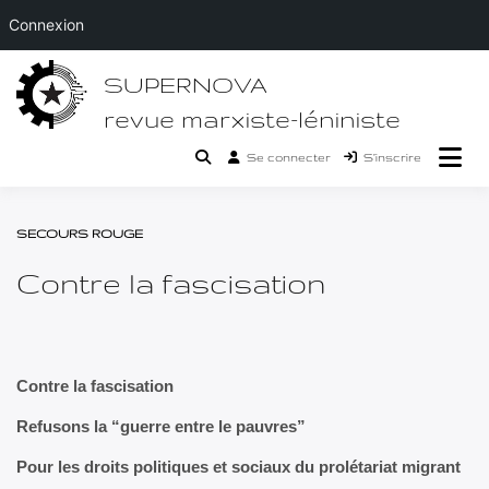
Connexion
Passer
SUPERNOVA
au
contenu
revue marxiste-léniniste
Se connecter
S’inscrire
SECOURS ROUGE
Contre la fascisation
Contre la fascisation
Refusons la “guerre entre le pauvres”
Pour les droits politiques et sociaux du prolétariat migrant