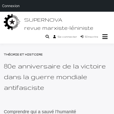
Connexion
Passer
SUPERNOVA
au
contenu
revue marxiste-léniniste
Se connecter
S’inscrire
THÉORIE ET HISTOIRE
80e anniversaire de la victoire
dans la guerre mondiale
antifasciste
Comprendre qui a sauvé l’humanité