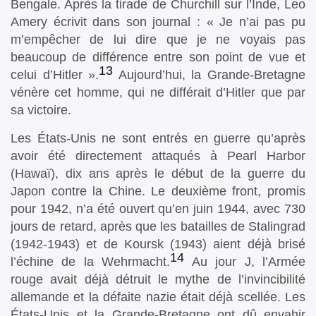
Bengale. Après la tirade de Churchill sur l’Inde, Leo
Amery écrivit dans son journal : « Je n’ai pas pu
m’empêcher de lui dire que je ne voyais pas
beaucoup de différence entre son point de vue et
13
celui d’Hitler ».
Aujourd’hui, la Grande-Bretagne
vénère cet homme, qui ne différait d’Hitler que par
sa victoire.
Les États-Unis ne sont entrés en guerre qu’après
avoir été directement attaqués à Pearl Harbor
(Hawaï), dix ans après le début de la guerre du
Japon contre la Chine. Le deuxième front, promis
pour 1942, n’a été ouvert qu’en juin 1944, avec 730
jours de retard, après que les batailles de Stalingrad
(1942-1943) et de Koursk (1943) aient déjà brisé
14
l’échine de la Wehrmacht.
Au jour J, l’Armée
rouge avait déjà détruit le mythe de l’invincibilité
allemande et la défaite nazie était déjà scellée. Les
États-Unis et la Grande-Bretagne ont dû envahir