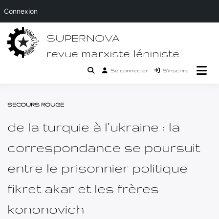
Connexion
Passer
SUPERNOVA
au
contenu
revue marxiste-léniniste
Se connecter
S’inscrire
SECOURS ROUGE
de la turquie à l’ukraine : la
correspondance se poursuit
entre le prisonnier politique
fikret akar et les frères
kononovich