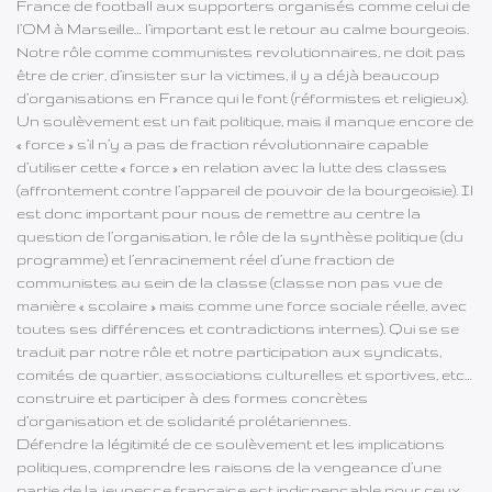
France de football aux supporters organisés comme celui de
l’OM à Marseille… l’important est le retour au calme bourgeois.
Notre rôle comme communistes revolutionnaires, ne doit pas
être de crier, d’insister sur la victimes, il y a déjà beaucoup
d’organisations en France qui le font (réformistes et religieux).
Un soulèvement est un fait politique, mais il manque encore de
« force » s’il n’y a pas de fraction révolutionnaire capable
d’utiliser cette « force » en relation avec la lutte des classes
(affrontement contre l’appareil de pouvoir de la bourgeoisie). Il
est donc important pour nous de remettre au centre la
question de l’organisation, le rôle de la synthèse politique (du
programme) et l’enracinement réel d’une fraction de
communistes au sein de la classe (classe non pas vue de
manière « scolaire » mais comme une force sociale réelle, avec
toutes ses différences et contradictions internes). Qui se se
traduit par notre rôle et notre participation aux syndicats,
comités de quartier, associations culturelles et sportives, etc…
construire et participer à des formes concrètes
d’organisation et de solidarité prolétariennes.
Défendre la légitimité de ce soulèvement et les implications
politiques, comprendre les raisons de la vengeance d’une
partie de la jeunesse française est indispensable pour ceux