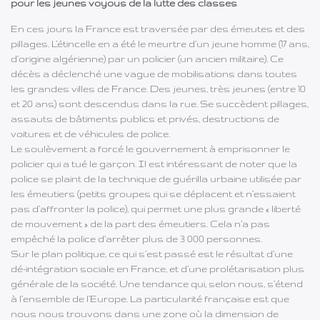
pour les jeunes voyous de la lutte des classes
En ces jours la France est traversée par des émeutes et des
pillages. L’étincelle en a été le meurtre d’un jeune homme (17 ans,
d’origine algérienne) par un policier (un ancien militaire). Ce
décès a déclenché une vague de mobilisations dans toutes
les grandes villes de France. Des jeunes, très jeunes (entre 10
et 20 ans) sont descendus dans la rue. Se succèdent pillages,
assauts de bâtiments publics et privés, destructions de
voitures et de véhicules de police.
Le soulèvement a forcé le gouvernement à emprisonner le
policier qui a tué le garçon. Il est intéressant de noter que la
police se plaint de la technique de guérilla urbaine utilisée par
les émeutiers (petits groupes qui se déplacent et n’essaient
pas d’affronter la police), qui permet une plus grande « liberté
de mouvement » de la part des émeutiers. Cela n’a pas
empêché la police d’arrêter plus de 3 000 personnes.
Sur le plan politique, ce qui s’est passé est le résultat d’une
dé-intégration sociale en France, et d’une prolétarisation plus
générale de la société. Une tendance qui, selon nous, s’étend
à l’ensemble de l’Europe. La particularité française est que
nous nous trouvons dans une zone où la dimension de