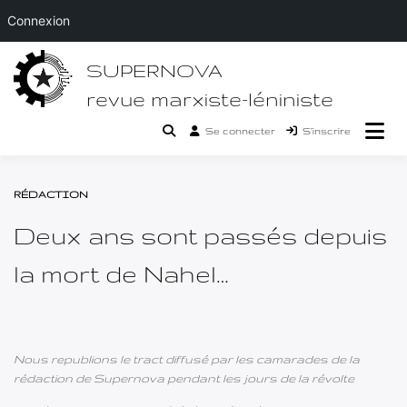
Connexion
Passer
SUPERNOVA
au
contenu
revue marxiste-léniniste
Se connecter
S’inscrire
RÉDACTION
Deux ans sont passés depuis
la mort de Nahel…
Nous republions le tract diffusé par les camarades de la
rédaction de Supernova pendant les jours de la révolte