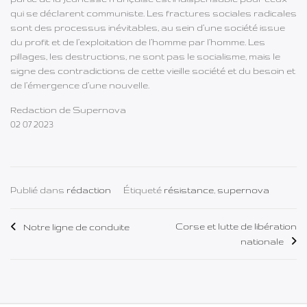
qui se déclarent communiste. Les fractures sociales radicales
sont des processus inévitables, au sein d’une société issue
du profit et de l’exploitation de l’homme par l’homme. Les
pillages, les destructions, ne sont pas le socialisme, mais le
signe des contradictions de cette vieille société et du besoin et
de l’émergence d’une nouvelle.
Redaction de Supernova
02 07 2023
Publié dans
rédaction
Étiqueté
résistance
,
supernova
Navigation
Corse et lutte de libération
Notre ligne de conduite
nationale
de
l’article