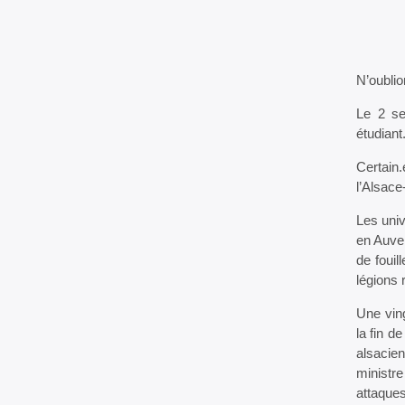
N’oublio
Le 2 se
étudiant.
Certain.
l’Alsace
Les univ
en Auver
de fouil
légions 
Une ving
la fin d
alsacien
ministre
attaques