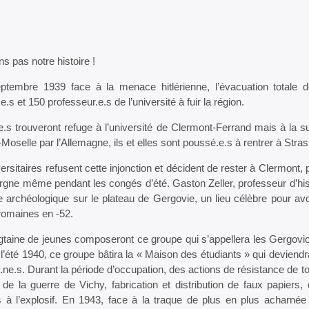
ns pas notre histoire !
ptembre 1939 face à la menace hitlérienne, l’évacuation totale d
e.s et 150 professeur.e.s de l’université à fuir la région.
e.s trouveront refuge à l’université de Clermont-Ferrand mais à la su
-Moselle par l’Allemagne, ils et elles sont poussé.e.s à rentrer à Stra
ersitaires refusent cette injonction et décident de rester à Clermont, 
gne même pendant les congés d’été. Gaston Zeller, professeur d’hist
le archéologique sur le plateau de Gergovie, un lieu célèbre pour avo
romaines en -52.
taine de jeunes composeront ce groupe qui s’appellera les Gergoviot
e l’été 1940, ce groupe bâtira la « Maison des étudiants » qui devi
.ne.s. Durant la période d’occupation, des actions de résistance de 
 de la guerre de Vichy, fabrication et distribution de faux papiers,
 à l’explosif. En 1943, face à la traque de plus en plus acharnée 