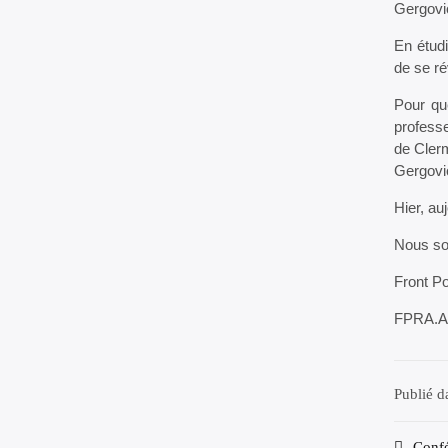
Gergovio
En étudi
de se ré
Pour qu
professe
de Cler
Gergovio
Hier, au
Nous so
Front Po
FPRA.A
Publié 
Confé