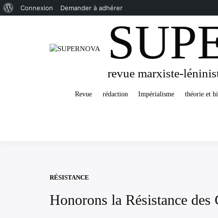
À
Connexion
Demander à adhérer
SUP
Passer
propos
au
de
contenu
WordPress
revue marxiste-léninis
Revue
rédaction
Impérialisme
théorie et hi
RÉSISTANCE
Honorons la Résistance des 