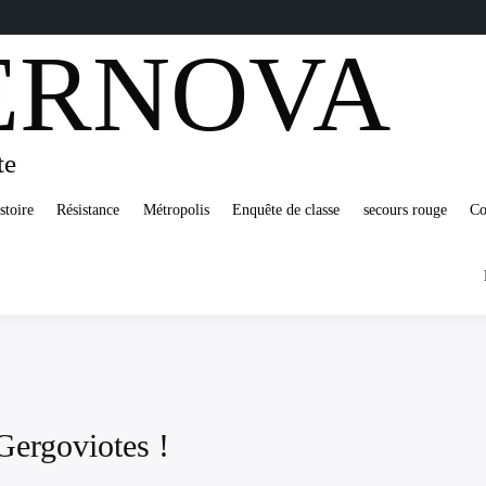
ERNOVA
te
stoire
Résistance
Métropolis
Enquête de classe
secours rouge
Co
Gergoviotes !