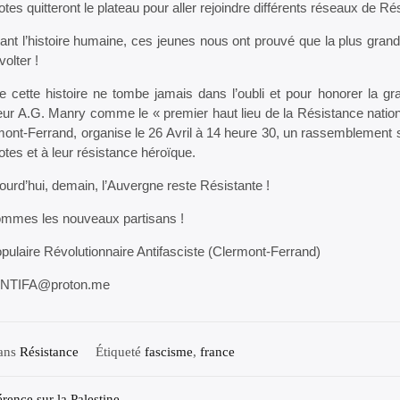
tes quitteront le plateau pour aller rejoindre différents réseaux de Ré
ant l’histoire humaine, ces jeunes nous ont prouvé que la plus grand
volter !
e cette histoire ne tombe jamais dans l’oubli et pour honorer la g
ur A.G. Manry comme le « premier haut lieu de la Résistance national
mont-Ferrand, organise le 26 Avril à 14 heure 30, un rassemblement
tes et à leur résistance héroïque.
jourd’hui, demain, l’Auvergne reste Résistante !
mmes les nouveaux partisans !
pulaire Révolutionnaire Antifasciste (Clermont-Ferrand)
NTIFA@proton.me
dans
Résistance
Étiqueté
fascisme
,
france
rence sur la Palestine