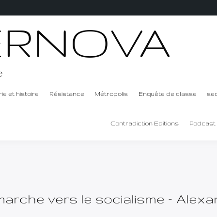
ERNOVA
e
ie et histoire
Résistance
Métropolis
Enquête de classe
se
Contradiction Editions
Podcast
marche vers le socialisme – Alexa