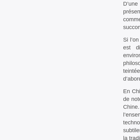
D’une 
présen
commen
succom
Si l’o
est di
enviro
philos
teinté
d’abor
En Chi
de not
Chine.
l’ense
techn
subtil
la trad