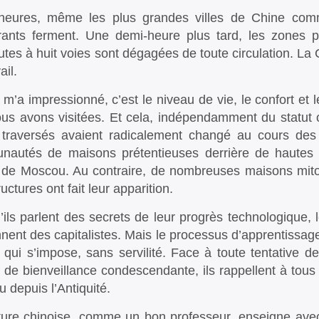
heures, même les plus grandes villes de Chine comm
rants ferment. Une demi-heure plus tard, les zones p
utes à huit voies sont dégagées de toute circulation. La
ail.
 m’a impressionné, c’est le niveau de vie, le confort et 
us avons visitées. Et cela, indépendamment du statut o
traversés avaient radicalement changé au cours des
autés de maisons prétentieuses derrière de hautes 
 de Moscou. Au contraire, de nombreuses maisons mito
ructures ont fait leur apparition.
’ils parlent des secrets de leur progrès technologique, 
nent des capitalistes. Mais le processus d’apprentissage
é qui s’impose, sans servilité. Face à toute tentative de
 de bienveillance condescendante, ils rappellent à tous q
u depuis l’Antiquité.
ture chinoise, comme un bon professeur, enseigne ave