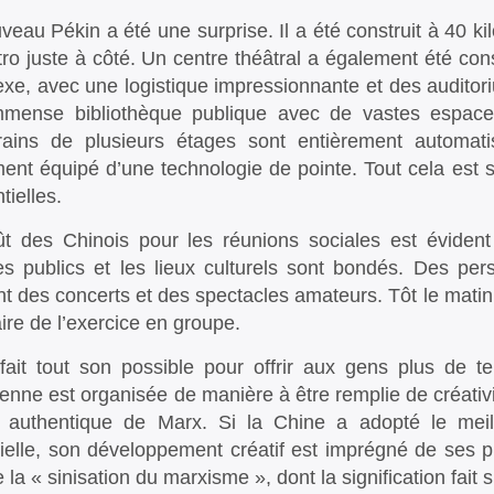
veau Pékin a été une surprise. Il a été construit à 40 k
ro juste à côté. Un centre théâtral a également été const
xe, avec une logistique impressionnante et des auditoriu
mense bibliothèque publique avec de vastes espaces
rains de plusieurs étages sont entièrement automat
ent équipé d’une technologie de pointe. Tout cela est 
tielles.
t des Chinois pour les réunions sociales est évident 
s publics et les lieux culturels sont bondés. Des pe
t des concerts et des spectacles amateurs. Tôt le matin
aire de l’exercice en groupe.
 fait tout son possible pour offrir aux gens plus de t
ienne est organisée de manière à être remplie de créativ
it authentique de Marx. Si la Chine a adopté le meil
rielle, son développement créatif est imprégné de ses pr
 la « sinisation du marxisme », dont la signification fait 