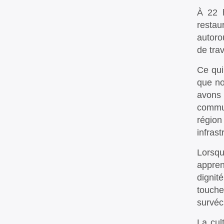
À 22 
restau
autoro
de trav
Ce qui
que no
avons 
commun
région
infrast
Lorsqu
appren
dignit
touche
survéc
La cul