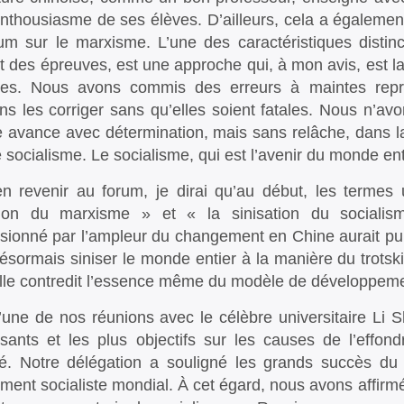
nthousiasme de ses élèves. D’ailleurs, cela a égaleme
um sur le marxisme. L’une des caractéristiques distinc
t des épreuves, est une approche qui, à mon avis, est la s
ées. Nous avons commis des erreurs à maintes rep
ns les corriger sans qu’elles soient fatales. Nous n’av
e avance avec détermination, mais sans relâche, dans la d
e socialisme. Le socialisme, qui est l’avenir du monde ent
n revenir au forum, je dirai qu’au début, les termes u
ation du marxisme » et « la sinisation du socialis
sionné par l’ampleur du changement en Chine aurait pu 
 désormais siniser le monde entier à la manière du trots
elle contredit l’essence même du modèle de développeme
’une de nos réunions avec le célèbre universitaire Li S
ssants et les plus objectifs sur les causes de l’effo
é. Notre délégation a souligné les grands succès du 
ent socialiste mondial. À cet égard, nous avons affir