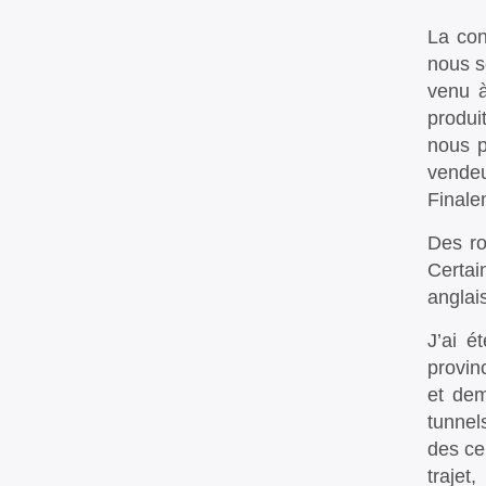
La con
nous s
venu à
produi
nous p
vendeu
Finale
Des ro
Certai
anglais
J’ai é
provin
et dem
tunnel
des ce
trajet