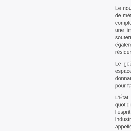
Le nou
de mét
comple
une im
souter
égalem
résiden
Le goû
espace
donnan
pour f
L’État
quotid
l’espr
indust
appelle