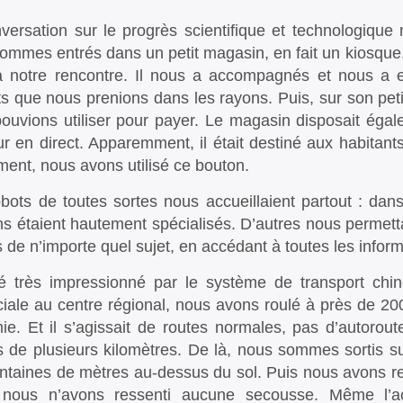
versation sur le progrès scientifique et technologiqu
ommes entrés dans un petit magasin, en fait un kiosque. 
 notre rencontre. Il nous a accompagnés et nous a e
ts que nous prenions dans les rayons. Puis, sur son pe
ouvions utiliser pour payer. Le magasin disposait éga
r en direct. Apparemment, il était destiné aux habitants
ment, nous avons utilisé ce bouton.
bots de toutes sortes nous accueillaient partout : dans
ns étaient hautement spécialisés. D’autres nous permett
 de n’importe quel sujet, en accédant à toutes les informa
té très impressionné par le système de transport chin
ciale au centre régional, nous avons roulé à près de 2
ie. Et il s’agissait de routes normales, pas d’autoro
s de plusieurs kilomètres. De là, nous sommes sortis s
ntaines de mètres au-dessus du sol. Puis nous avons re
, nous n’avons ressenti aucune secousse. Même l’ac