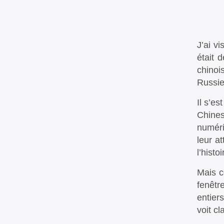
J’ai v
était 
chinoi
Russie
Il s’e
Chines
numéri
leur a
l’histoi
Mais c
fenêtr
entier
voit cl