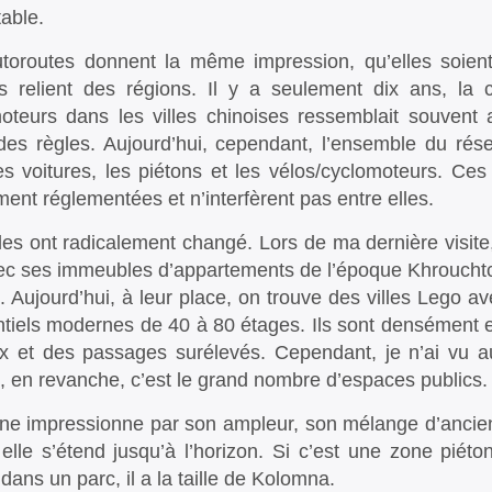
table.
toroutes donnent la même impression, qu’elles soient 
es relient des régions. Il y a seulement dix ans, la 
oteurs dans les villes chinoises ressemblait souven
 des règles. Aujourd’hui, cependant, l’ensemble du rés
es voitures, les piétons et les vélos/cyclomoteurs. Ce
ement réglementées et n’interfèrent pas entre elles.
lles ont radicalement changé. Lors de ma dernière visi
ec ses immeubles d’appartements de l’époque Khrouchtc
. Aujourd’hui, à leur place, on trouve des villes Lego a
ntiels modernes de 40 à 80 étages. Ils sont densément 
x et des passages surélevés. Cependant, je n’ai vu au
s, en revanche, c’est le grand nombre d’espaces publics.
ne impressionne par son ampleur, son mélange d’ancien
 elle s’étend jusqu’à l’horizon. Si c’est une zone piéto
dans un parc, il a la taille de Kolomna.