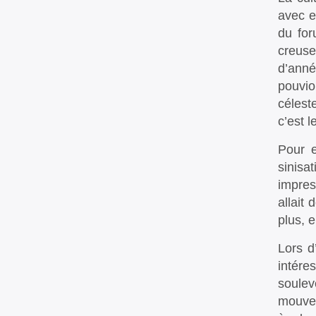
avec e
du for
creuse
d’ann
pouvio
célest
c’est l
Pour e
sinis
impres
allait
plus, 
Lors d
intére
soulev
mouvem