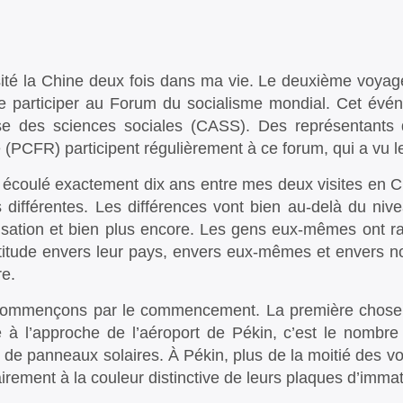
isité la Chine deux fois dans ma vie. Le deuxième voyag
de participer au Forum du socialisme mondial. Cet évé
se des sciences sociales (CASS). Des représentants
 (PCFR) participent régulièrement à ce forum, qui a vu le 
st écoulé exactement dix ans entre mes deux visites en Ch
 différentes. Les différences vont bien au-delà du nive
sation et bien plus encore. Les gens eux-mêmes ont ra
ttitude envers leur pays, envers eux-mêmes et envers n
re.
ommençons par le commencement. La première chose q
e à l’approche de l’aéroport de Pékin, c’est le nombr
s de panneaux solaires. À Pékin, plus de la moitié des vo
airement à la couleur distinctive de leurs plaques d’immat