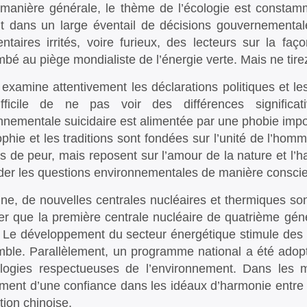
manière générale, le thème de l’écologie est constamme
t dans un large éventail de décisions gouvernementale
taires irrités, voire furieux, des lecteurs sur la faç
bé au piège mondialiste de l’énergie verte. Mais ne tire
n examine attentivement les déclarations politiques et les
fficile de ne pas voir des différences significati
nnementale suicidaire est alimentée par une phobie impos
ophie et les traditions sont fondées sur l’unité de l’ho
es de peur, mais reposent sur l’amour de la nature et l’
der les questions environnementales de manière conscien
ne, de nouvelles centrales nucléaires et thermiques sont
er que la première centrale nucléaire de quatrième gé
 Le développement du secteur énergétique stimule des t
mble. Parallèlement, un programme national a été adopt
ologies respectueuses de l’environnement. Dans les
ement d’une confiance dans les idéaux d’harmonie entre l
ition chinoise.