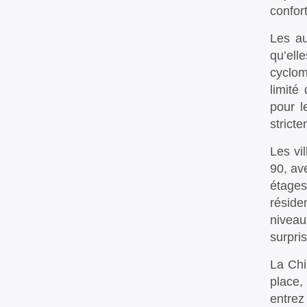
confor
Les au
qu’ell
cyclom
limité
pour l
strict
Les vi
90, av
étages
réside
niveau
surpri
La Chi
place,
entrez 