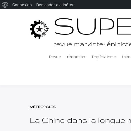
À
Connexion
Demander à adhérer
Passer
SUP
propos
au
de
contenu
WordPress
revue marxiste-léninist
Revue
rédaction
Impérialisme
théor
MÉTROPOLIS
La Chine dans la longue 