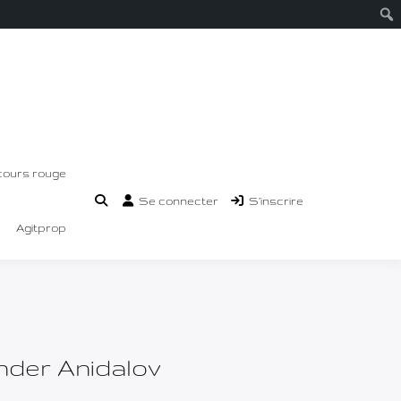
cours rouge
Se connecter
S’inscrire
Agitprop
nder Anidalov