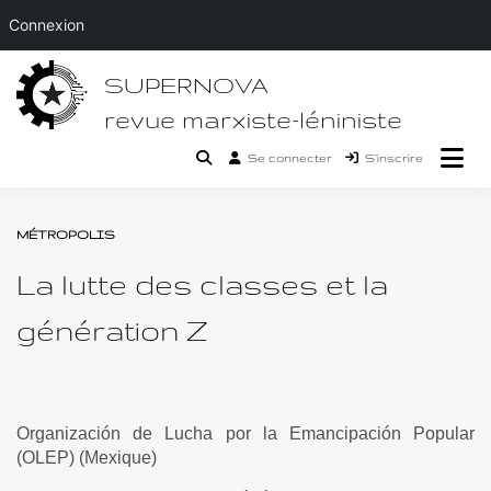
Connexion
Passer
SUPERNOVA
au
contenu
revue marxiste-léniniste
Se connecter
S’inscrire
MÉTROPOLIS
La lutte des classes et la
génération Z
Organización de Lucha por la Emancipación Popular
(OLEP) (Mexique)