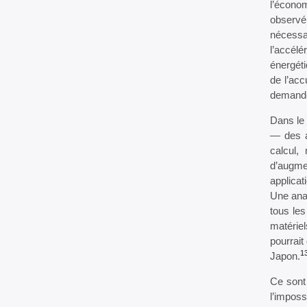
l’écono
observé
nécessa
l’accélé
énergét
de l’acc
demande 
Dans le 
— des a
calcul,
d’augmen
applicat
Une anal
tous les
matérie
pourrait
1
Japon.
Ce sont
l’impos