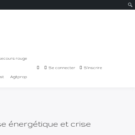
secours rouge
Se connecter
S’inscrire
st
Agitprop
ise énergétique et crise