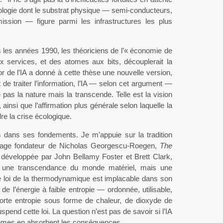
nologie dont le substrat physique — semi-conducteurs,
ssion — figure parmi les infrastructures les plus
 les années 1990, les théoriciens de l’« économie de
ux services, et des atomes aux bits, découplerait la
r de l’IA a donné à cette thèse une nouvelle version,
de traiter l’information, l’IA — selon cet argument —
pas la nature mais la transcende. Telle est la vision
, ainsi que l’affirmation plus générale selon laquelle la
re la crise écologique.
n dans ses fondements. Je m’appuie sur la tradition
uvrage fondateur de Nicholas Georgescu-Roegen,
The
e développée par John Bellamy Foster et Brett Clark,
as une transcendance du monde matériel, mais une
loi de la thermodynamique est implacable dans son
 l’énergie à faible entropie — ordonnée, utilisable,
forte entropie sous forme de chaleur, de dioxyde de
pend cette loi. La question n’est pas de savoir si l’IA
ystèmes en absorbent les conséquences.