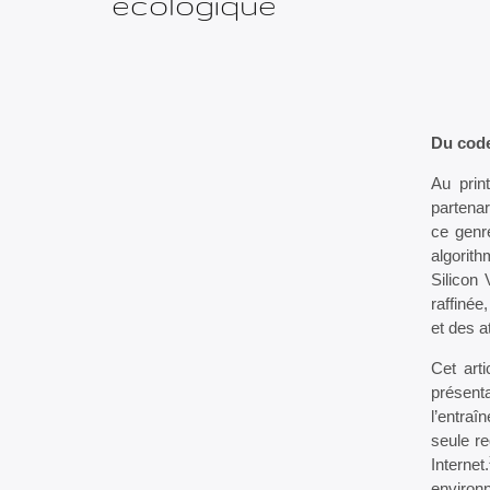
écologique
Du code
Au prin
partenar
ce genr
algorith
Silicon
raffinée
et des a
Cet art
présent
l’entra
seule re
Internet.
environn