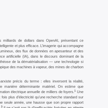
 milliards de dollars dans OpenAI, présentant ce
telligente et plus efficace. L’imagerie qui accompagne
lumineux, des flux de données en apesanteur et des
ce artificielle (IA), dans le discours dominant de la
héose de la dématérialisation — une technologie si
ntropique des machines à vapeur, des mines de charbon
rxiste précis du terme : elles inversent la réalité,
e manière déterminante matériel. On estime que
1
ion électrique annuelle de milliers de foyers.
Une
fois plus d’électricité qu’une recherche standard sur
 seule année, une hausse que son propre rapport
3
.
Il ne s’agit pas là d’inefficacités fortuites en attente