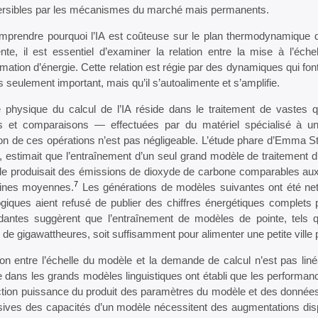
ersibles par les mécanismes du marché mais permanents.
mprendre pourquoi l’IA est coûteuse sur le plan thermodynamique d
nte, il est essentiel d’examiner la relation entre la mise à l’éche
tion d’énergie. Cette relation est régie par des dynamiques qui font
s seulement important, mais qu’il s’autoalimente et s’amplifie.
 physique du calcul de l’IA réside dans le traitement de vastes q
ns et comparaisons — effectuées par du matériel spécialisé à une
tion de ces opérations n’est pas négligeable. L’étude phare d’Emma
 estimait que l’entraînement d’un seul grand modèle de traitement du
le produisait des émissions de dioxyde de carbone comparables aux 
7
ines moyennes.
Les générations de modèles suivantes ont été net
ogiques aient refusé de publier des chiffres énergétiques complets
dantes suggèrent que l’entraînement de modèles de pointe, tels
 de gigawattheures, soit suffisamment pour alimenter une petite vill
ion entre l’échelle du modèle et la demande de calcul n’est pas liné
le dans les grands modèles linguistiques ont établi que les perfor
ction puissance du produit des paramètres du modèle et des données
sives des capacités d’un modèle nécessitent des augmentations dis