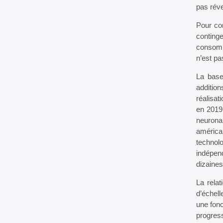
pas rév
Pour co
continge
consomma
n’est pa
La base
additio
réalisa
en 2019,
neurona
américa
technol
indépen
dizaines
La relat
d’échel
une fon
progres