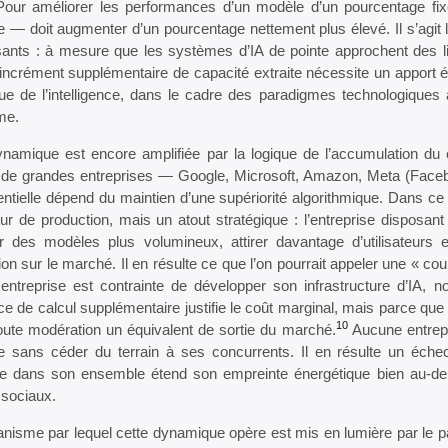
 Pour améliorer les performances d’un modèle d’un pourcentage fi
ie — doit augmenter d’un pourcentage nettement plus élevé. Il s’ag
sants : à mesure que les systèmes d’IA de pointe approchent des l
ncrément supplémentaire de capacité extraite nécessite un apport é
ue de l’intelligence, dans le cadre des paradigmes technologiques 
me.
namique est encore amplifiée par la logique de l’accumulation du cap
de grandes entreprises — Google, Microsoft, Amazon, Meta (Facebo
ntielle dépend du maintien d’une supériorité algorithmique. Dans ce
ur de production, mais un atout stratégique : l’entreprise disposan
er des modèles plus volumineux, attirer davantage d’utilisateurs
on sur le marché. Il en résulte ce que l’on pourrait appeler une « 
entreprise est contrainte de développer son infrastructure d’IA, 
e de calcul supplémentaire justifie le coût marginal, mais parce que l
10
toute modération un équivalent de sortie du marché.
Aucune entrepr
e sans céder du terrain à ses concurrents. Il en résulte un échec 
rie dans son ensemble étend son empreinte énergétique bien au-delà
 sociaux.
isme par lequel cette dynamique opère est mis en lumière par le par