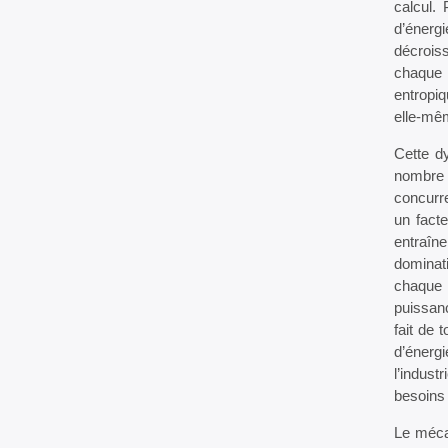
calcul.
d’énerg
décrois
chaque i
entropiq
elle-mê
Cette dy
nombre 
concurre
un facte
entraîn
dominati
chaque 
puissanc
fait de 
d’énergi
l’indust
besoins
Le mécan