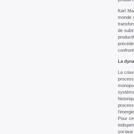
Karl Ma
monde na
transfor
de subs
product
précéden
confront
La dyna
La crise
processu
monopol
systéma
histori
process
l’énergi
Pour ce
indispe
sociaux 