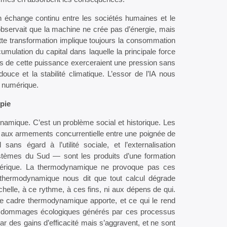
échange continu entre les sociétés humaines et le
 observait que la machine ne crée pas d’énergie, mais
ette transformation implique toujours la consommation
cumulation du capital dans laquelle la principale force
es de cette puissance exerceraient une pression sans
uce et la stabilité climatique. L’essor de l’IA nous
e numérique.
pie
ynamique. C’est un problème social et historique. Les
se aux armements concurrentielle entre une poignée de
ans égard à l’utilité sociale, et l’externalisation
tèmes du Sud — sont les produits d’une formation
numérique. La thermodynamique ne provoque pas ces
 thermodynamique nous dit que tout calcul dégrade
chelle, à ce rythme, à ces fins, ni aux dépens de qui.
le cadre thermodynamique apporte, et ce qui le rend
 les dommages écologiques générés par ces processus
ar des gains d’efficacité mais s’aggravent, et ne sont