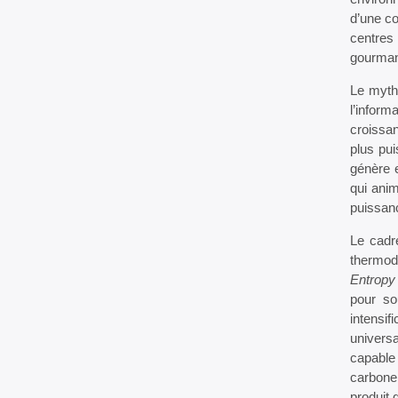
d’une co
centres
gourmand
Le mythe
l’inform
croissa
plus pui
génère e
qui anim
puissanc
Le cadr
thermod
Entropy
pour so
intensif
universa
capable
carbone 
produit 