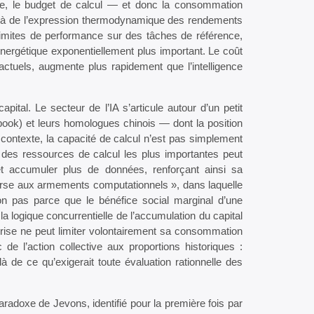
xe, le budget de calcul — et donc la consommation
it là de l’expression thermodynamique des rendements
imites de performance sur des tâches de référence,
nergétique exponentiellement plus important. Le coût
actuels, augmente plus rapidement que l’intelligence
ital. Le secteur de l’IA s’articule autour d’un petit
ok) et leurs homologues chinois — dont la position
 contexte, la capacité de calcul n’est pas simplement
t des ressources de calcul les plus importantes peut
 et accumuler plus de données, renforçant ainsi sa
course aux armements computationnels », dans laquelle
non pas parce que le bénéfice social marginal d’une
a logique concurrentielle de l’accumulation du capital
ise ne peut limiter volontairement sa consommation
de l’action collective aux proportions historiques :
 de ce qu’exigerait toute évaluation rationnelle des
adoxe de Jevons, identifié pour la première fois par