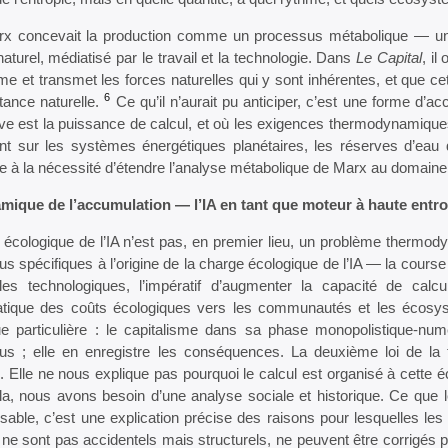
rx concevait la production comme un processus métabolique — un 
turel, médiatisé par le travail et la technologie. Dans
Le Capital
, il
me et transmet les forces naturelles qui y sont inhérentes, et que c
6
tance naturelle.
Ce qu’il n’aurait pu anticiper, c’est une forme d’ac
ive est la puissance de calcul, et où les exigences thermodynamiqu
t sur les systèmes énergétiques planétaires, les réserves d’eau do
e à la nécessité d’étendre l’analyse métabolique de Marx au domain
mique de l’accumulation — l’IA en tant que moteur à haute entro
 écologique de l’IA n’est pas, en premier lieu, un problème thermod
s spécifiques à l’origine de la charge écologique de l’IA — la cour
es technologiques, l’impératif d’augmenter la capacité de calcul s
tique des coûts écologiques vers les communautés et les écosys
que particulière : le capitalisme dans sa phase monopolistique-
us ; elle en enregistre les conséquences. La deuxième loi de la
e. Elle ne nous explique pas pourquoi le calcul est organisé à cette é
la, nous avons besoin d’une analyse sociale et historique. Ce que 
nsable, c’est une explication précise des raisons pour lesquelles
ne sont pas accidentels mais structurels, ne peuvent être corrigés p