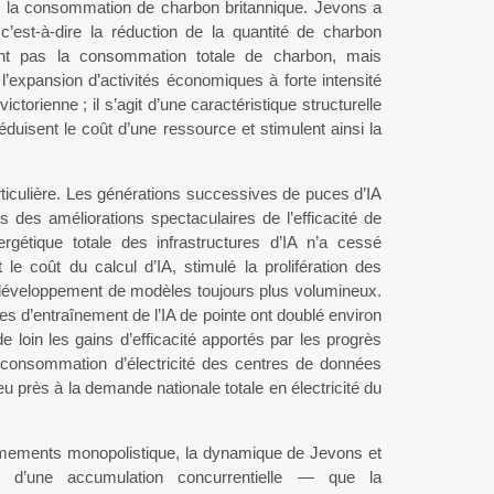
r la consommation de charbon britannique. Jevons a
’est-à-dire la réduction de la quantité de charbon
ent pas la consommation totale de charbon, mais
l’expansion d’activités économiques à forte intensité
torienne ; il s’agit d’une caractéristique structurelle
réduisent le coût d’une ressource et stimulent ainsi la
rticulière. Les générations successives de puces d’IA
es améliorations spectaculaires de l’efficacité de
gétique totale des infrastructures d’IA n’a cessé
 le coût du calcul d’IA, stimulé la prolifération des
e développement de modèles toujours plus volumineux.
s d’entraînement de l’IA de pointe ont doublé environ
loin les gains d’efficacité apportés par les progrès
a consommation d’électricité des centres de données
u près à la demande nationale totale en électricité du
rmements monopolistique, la dynamique de Jevons et
dre d’une accumulation concurrentielle — que la