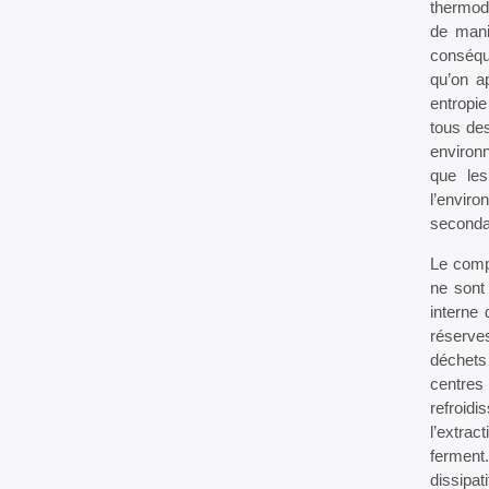
thermody
de mani
conséqu
qu’on ap
entropie
tous des
environn
que les
l’enviro
secondai
Le compl
ne sont 
interne 
réserves
déchets 
centres
refroidi
l’extra
ferment.
dissipa