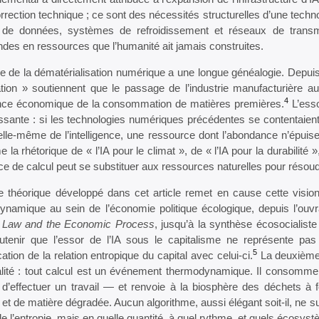
rrection technique ; ce sont des nécessités structurelles d’une tech
 de données, systèmes de refroidissement et réseaux de transmi
es en ressources que l’humanité ait jamais construites.
 de la dématérialisation numérique a une longue généalogie. Depuis
ation » soutiennent que le passage de l’industrie manufacturière a
4
nce économique de la consommation de matières premières.
L’esso
ssante : si les technologies numériques précédentes se contentaient 
lle-même de l’intelligence, une ressource dont l’abondance n’épuise 
e la rhétorique de « l’IA pour le climat », de « l’IA pour la durabilité »
e de calcul peut se substituer aux ressources naturelles pour résoud
e théorique développé dans cet article remet en cause cette visio
ynamique au sein de l’économie politique écologique, depuis l’o
 Law and the Economic Process
, jusqu’à la synthèse écosocialist
utenir que l’essor de l’IA sous le capitalisme ne représente p
5
ication de la relation entropique du capital avec celui-ci.
La deuxième 
lité : tout calcul est un événement thermodynamique. Il consomme de
 d’effectuer un travail — et renvoie à la biosphère des déchets à 
et de matière dégradée. Aucun algorithme, aussi élégant soit-il, ne sus
de l’entropie, mais en quelle quantité, à quel rythme, et quels écos