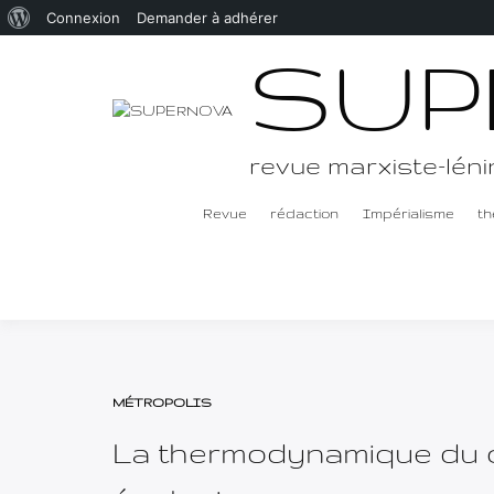
À
Connexion
Demander à adhérer
Passer
SUP
propos
au
de
contenu
WordPress
revue marxiste-léni
Revue
rédaction
Impérialisme
th
MÉTROPOLIS
La thermodynamique du capi