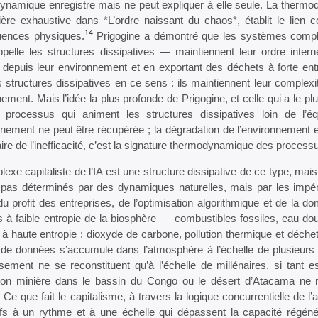
namique enregistre mais ne peut expliquer à elle seule. La thermod
ère exhaustive dans *L’ordre naissant du chaos*, établit le lien c
14
ences physiques.
Prigogine a démontré que les systèmes comple
pelle les structures dissipatives — maintiennent leur ordre intern
 depuis leur environnement et en exportant des déchets à forte entr
 structures dissipatives en ce sens : ils maintiennent leur complexi
ement. Mais l’idée la plus profonde de Prigogine, et celle qui a le 
 processus qui animent les structures dissipatives loin de l’équ
nnement ne peut être récupérée ; la dégradation de l’environnement es
re de l’inefficacité, c’est la signature thermodynamique des proces
exe capitaliste de l’IA est une structure dissipative de ce type, mais do
pas déterminés par des dynamiques naturelles, mais par les impérati
du profit des entreprises, de l’optimisation algorithmique et de la
 à faible entropie de la biosphère — combustibles fossiles, eau do
à haute entropie : dioxyde de carbone, pollution thermique et déche
 de données s’accumule dans l’atmosphère à l’échelle de plusieurs
ssement ne se reconstituent qu’à l’échelle de millénaires, si tant 
ction minière dans le bassin du Congo ou le désert d’Atacama ne r
 Ce que fait le capitalisme, à travers la logique concurrentielle de l
tifs à un rythme et à une échelle qui dépassent la capacité régéné