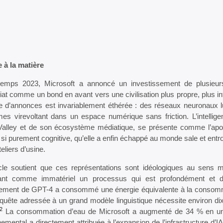
 à la matière
temps 2023, Microsoft a annoncé un investissement de plusieurs
iat comme un bond en avant vers une civilisation plus propre, plus in
e d’annonces est invariablement éthérée : des réseaux neuronaux 
mes virevoltant dans un espace numérique sans friction. L’intelligen
 Valley et de son écosystème médiatique, se présente comme l’apot
, si purement cognitive, qu’elle a enfin échappé au monde sale et e
teliers d’usine.
icle soutient que ces représentations sont idéologiques au sens ma
ant comme immatériel un processus qui est profondément et d
înement de GPT-4 a consommé une énergie équivalente à la consommat
quête adressée à un grand modèle linguistique nécessite environ dix 
2
La consommation d’eau de Microsoft a augmenté de 34 % en une
emental a directement attribuée à l’expansion de l’infrastructure d’IA