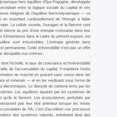
ynamique hors équilibre d’Ilya Prigogine, développée
onceptuel entre la logique sociale du capital et ses
xes éloignés de l’équilibre thermodynamique — ce
e en important continuellement de l’énergie à faible
opie. La cellule vivante, l’ouragan et la flamme sont
té interne au prix d’une entropie croissante dans leur
plus d’importance dans le cadre du présent exposé, est
ilibre sont irréversibles. L’entropie générée dans
t permanente. Cette irréversibilité n’est pas un effet
sus dissipatifs eux-mêmes.
nt l’échelle, le taux de croissance et l’irréversibilité
fs de l’accumulation du capital. Il maintient l’ordre
 domination du marché en puisant sans cesse dans les
uce et minerais — et en les restituant sous forme de
ts électroniques. Le dioxyde de carbone émis par les
 siècles. Les aquifères épuisés par les systèmes de
est qu’ils le fassent. Les écosystèmes perturbés par
etrouvent pas leur état antérieur lorsque les mines
’accumulation de l’IA, c’est d’accélérer ces processus
ratrice des systèmes naturels, entraînant ainsi des