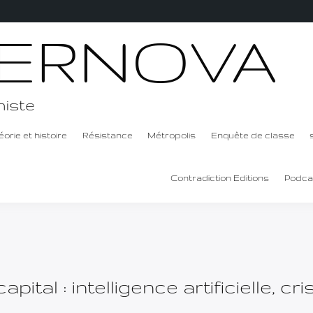
ERNOVA
niste
éorie et histoire
Résistance
Métropolis
Enquête de classe
Contradiction Editions
Podca
tal : intelligence artificielle, cr