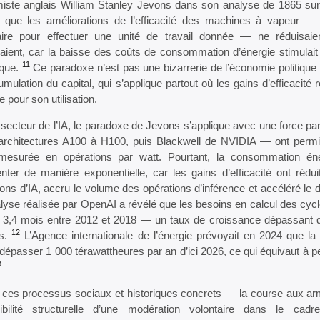
miste anglais William Stanley Jevons dans son analyse de 1865 su
 que les améliorations de l’efficacité des machines à vapeur — c
ire pour effectuer une unité de travail donnée — ne réduisai
raient, car la baisse des coûts de consommation d’énergie stimulait 
11
ique.
Ce paradoxe n’est pas une bizarrerie de l’économie politique vic
umulation du capital, qui s’applique partout où les gains d’efficacité 
pour son utilisation.
secteur de l’IA, le paradoxe de Jevons s’applique avec une force pa
rchitectures A100 à H100, puis Blackwell de NVIDIA — ont permis d
 mesurée en opérations par watt. Pourtant, la consommation éner
ter de manière exponentielle, car les gains d’efficacité ont réduit
ions d’IA, accru le volume des opérations d’inférence et accéléré l
yse réalisée par OpenAI a révélé que les besoins en calcul des cycle
 3,4 mois entre 2012 et 2018 — un taux de croissance dépassant de 
12
ls.
L’Agence internationale de l’énergie prévoyait en 2024 que l
 dépasser 1 000 térawattheures par an d’ici 2026, ce qui équivaut à pe
3
 ces processus sociaux et historiques concrets — la course aux a
sibilité structurelle d’une modération volontaire dans le ca