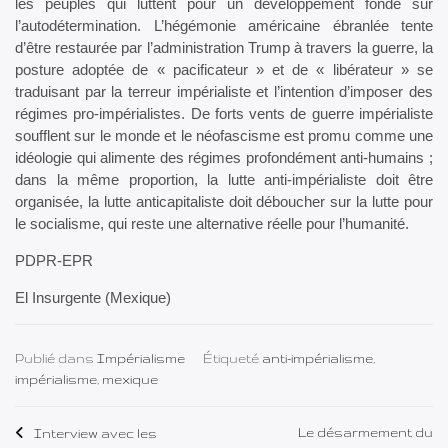
les peuples qui luttent pour un développement fondé sur
l’autodétermination. L’hégémonie américaine ébranlée tente
d’être restaurée par l’administration Trump à travers la guerre, la
posture adoptée de « pacificateur » et de « libérateur » se
traduisant par la terreur impérialiste et l’intention d’imposer des
régimes pro-impérialistes. De forts vents de guerre impérialiste
soufflent sur le monde et le néofascisme est promu comme une
idéologie qui alimente des régimes profondément anti-humains ;
dans la même proportion, la lutte anti-impérialiste doit être
organisée, la lutte anticapitaliste doit déboucher sur la lutte pour
le socialisme, qui reste une alternative réelle pour l’humanité.
PDPR-EPR
El Insurgente (Mexique)
Publié dans
Impérialisme
Étiqueté
anti-impérialisme
,
impérialisme
,
mexique
Navigation
Le désarmement du
Interview avec les