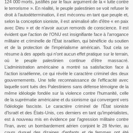
124 000 morts, justifiés par le faux argument de la « lutte contre
le terrorisme ». En réalité, le peuple palestinien se voit refuser le
droit à l’autodétermination, il est méconnu en tant que peuple et,
selon la conception sioniste, il est animalisé afin d’être « en paix
avec Dieu » et de n’avoir aucun remords de conscience. Il est
évident que l’action de l’ONU est insignifiante face à l’arrogance
militaire et criminelle de l’État israélien, qui bénéficie du soutien
et de la protection de l’impérialisme américain. Tout cela se
résume à des appels qui n’ont aucun effet pratique sur le terrain,
où le peuple palestinien continue d’être massacré.
L’administration américaine a montré sa satisfaction face à
l’action israélienne, ce qui révèle le caractère criminel des deux
gouvernements. Une telle reconnaissance de l’efficacité avec
laquelle sont tués des Palestiniens sans défense témoigne de la
même idéologie fondée sur la violence contre l’humanité, celle
de la suprématie américaine et du sionisme qui convergent vers
l’idéologie fasciste. Le caractère criminel de l’État sioniste
d’Israël et des États-Unis, ces derniers en tant qu’impérialistes,
est à nouveau mis en évidence par l’agression militaire contre
l’Iran, avec un bombardement aérien conjoint le 28 février, au
cours duquel des dizaines d’enfants et de femmes ont été