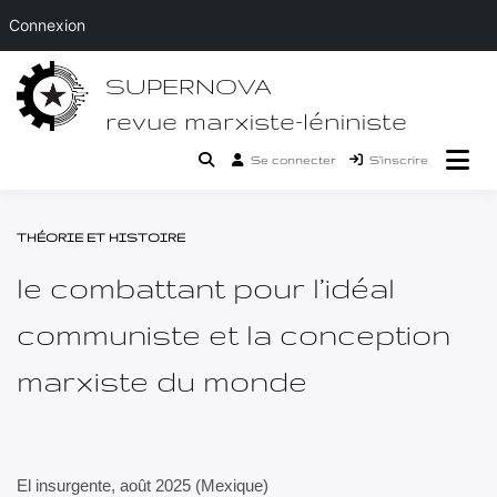
Connexion
Passer
SUPERNOVA
au
contenu
revue marxiste-léniniste
Se connecter
S’inscrire
THÉORIE ET HISTOIRE
le combattant pour l’idéal
communiste et la conception
marxiste du monde
El insurgente, août 2025 (Mexique)