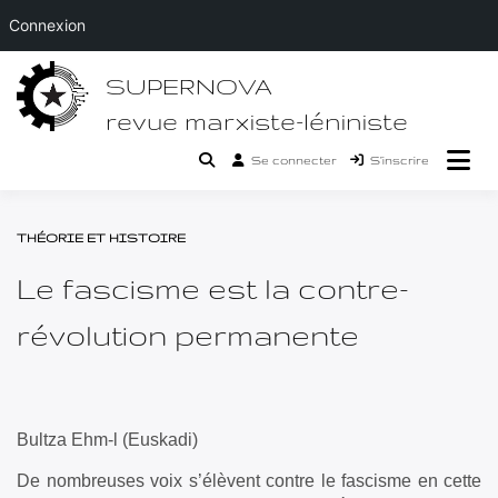
Connexion
Passer
SUPERNOVA
au
contenu
revue marxiste-léniniste
Se connecter
S’inscrire
THÉORIE ET HISTOIRE
Le fascisme est la contre-
révolution permanente
Bultza Ehm-l (Euskadi)
De nombreuses voix s’élèvent contre le fascisme en cette