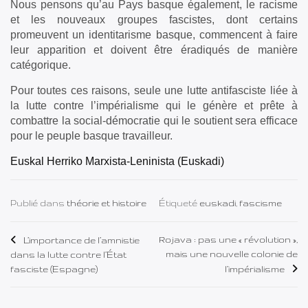
Nous pensons qu’au Pays basque également, le racisme
et les nouveaux groupes fascistes, dont certains
promeuvent un identitarisme basque, commencent à faire
leur apparition et doivent être éradiqués de manière
catégorique.
Pour toutes ces raisons, seule une lutte antifasciste liée à
la lutte contre l’impérialisme qui le génère et prête à
combattre la social-démocratie qui le soutient sera efficace
pour le peuple basque travailleur.
Euskal Herriko Marxista-Leninista (Euskadi)
Publié dans
théorie et histoire
Étiqueté
euskadi
,
fascisme
Navigation
Rojava : pas une « révolution »,
L’importance de l’amnistie
mais une nouvelle colonie de
dans la lutte contre l’État
de
fasciste (Espagne)
l’impérialisme
l’article