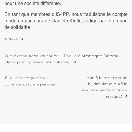
pour une société différente.
En tant que membres d’IS4PP, nous traduisons le compte
rendu du parcours de Daniela Klette, rédigé par le groupe
de solidarité
is4pp.org
Publié dans
secours rouge
Étiqueté
allemagne
,
Daniela
Klette
,
prison
,
prisonnier politique
,
raf
Navigation
non à la fracturation
guerre cognitive ou
hydraulique, oui à la
colonisation de la pensée
de
souveraineté nationale
(mexique)
l’article