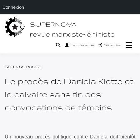
Connexion
Passer
SUPERNOVA
au
contenu
revue marxiste-léniniste
Se connecter
S’inscrire
SECOURS ROUGE
Le procès de Daniela Klette et
le calvaire sans fin des
convocations de témoins
Un nouveau procès politique contre Daniela doit bientôt