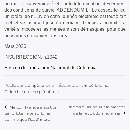
norme, la souveraineté et l’autodétermination deviennent
des conditions de survie. ADDENDUM 1 : Le cessez-le-feu
unilatéral de l’ELN en cette journée électorale est tout à fait
réel et se poursuit jusqu’à demain 10 mars à minuit. La
vérité s’impose et les menteurs sont démasqués, pour que
nous nous en souvenions tous.
Mars 2026
INSURRECCIÓN, n.1042
Ejército de Liberación Nacional de Colombia
Publié dans
Impérialisme
Étiqueté
anti-impérialisme
,
Colombie
,
crise
,
impérialisme
Navigation
Une discussion sur la marche
Nelson Mandela était un
terroriste : le terrorisme
de la révolution indienne
de
comme qualificatif moral
l’article