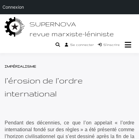
Connexion
Passer
SUPERNOVA
au
contenu
revue marxiste-léniniste
Se connecter
S’inscrire
IMPÉRIALISME
l’érosion de l’ordre
international
Pendant des décennies, ce que l’on appelait « l’ordre
international fondé sur des règles » a été présenté comme
l’horizon civilisationnel qui s’est dessiné après la fin de la