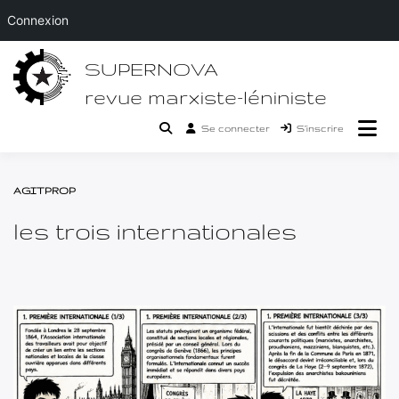
Connexion
Passer
SUPERNOVA
au
contenu
revue marxiste-léniniste
Se connecter
S’inscrire
AGITPROP
les trois internationales