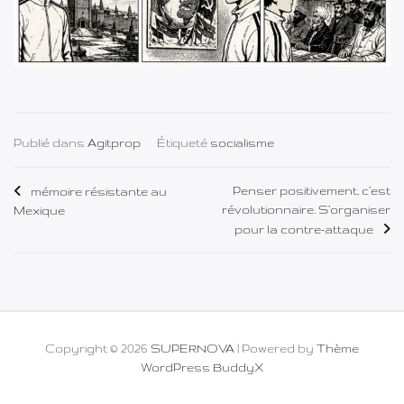
Publié dans
Agitprop
Étiqueté
socialisme
Navigation
Penser positivement, c’est
mémoire résistante au
révolutionnaire. S’organiser
Mexique
de
pour la contre-attaque
l’article
Copyright © 2026
SUPERNOVA
| Powered by
Thème
WordPress BuddyX