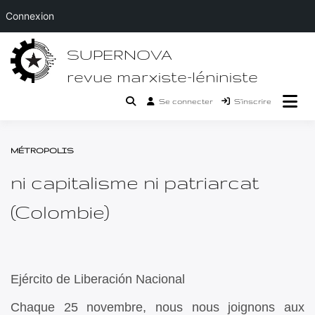
Connexion
Passer
SUPERNOVA
au
contenu
revue marxiste-léniniste
Se connecter
S’inscrire
MÉTROPOLIS
ni capitalisme ni patriarcat
(Colombie)
Ejército de Liberación Nacional
Chaque 25 novembre, nous nous joignons aux