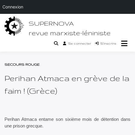
Connexion
Passer
SUPERNOVA
au
contenu
revue marxiste-léniniste
Se connecter
S’inscrire
SECOURS ROUGE
Perihan Atmaca en grève de la
faim ! (Grèce)
Perihan Atmaca entame son sixième mois de détention dans
une prison grecque.