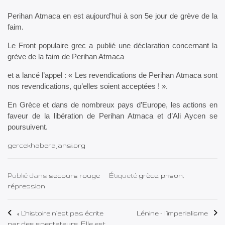
Perihan Atmaca en est aujourd’hui à son 5e jour de grève de la
faim.
Le Front populaire grec a publié une déclaration concernant la
grève de la faim de Perihan Atmaca
et a lancé l’appel : « Les revendications de Perihan Atmaca sont
nos revendications, qu’elles soient acceptées ! ».
En Grèce et dans de nombreux pays d’Europe, les actions en
faveur de la libération de Perihan Atmaca et d’Ali Aycen se
poursuivent.
gercekhaberajansi.org
Publié dans
secours rouge
Étiqueté
grèce
,
prison
,
répression
Navigation
« L’histoire n’est pas écrite
Lénine – l’imperialisme
par des spectateurs. Elle est