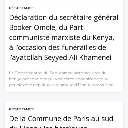
de chaque pays, par ses caractéristiques particulières,
qui ne peuvent être ignorées. […] […]
RÉSISTANCE
Déclaration du secrétaire général
Booker Omole, du Parti
communiste marxiste du Kenya,
à l’occasion des funérailles de
l’ayatollah Seyyed Ali Khamenei
Le Comité central du Parti communiste marxiste du
Kenya adresse ses plus sincères condoléances au
peuple de la République islamique d’Iran, à la famille de
l’ayatollah Seyyed Ali Khamenei, ainsi qu’à tous les
peuples progressistes, anti-impérialistes et épris de
liberté à travers le monde, alors qu’ils font leurs adieux à
l’une des figures politiques marquantes […]
RÉSISTANCE
De la Commune de Paris au sud