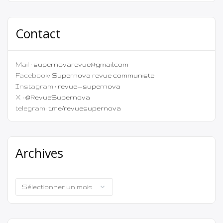
Contact
Mail :
supernovarevue@gmail.com
Facebook:
Supernova revue communiste
Instagram :
revue_supernova
X :
@RevueSupernova
telegram:
t.me/revuesupernova
Archives
Archives