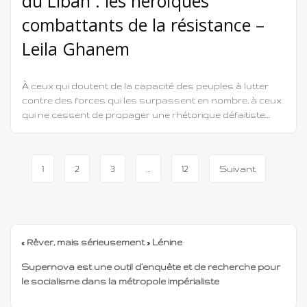
du Liban : les héroïques
combattants de la résistance –
Leila Ghanem
À ceux qui doutent de la capacité des peuples à lutter
contre des forces qui les surpassent en nombre, à ceux
qui ne cessent de propager une rhétorique défaitiste
empreinte de désespoir et de doute quant à la capacité
de la résistance — en Palestine, au Liban, en Iran et au
Yémen — à remporter […]
Navigation
1
2
3
…
12
Suivant
de
page
« Rêver, mais sérieusement » Lénine
Supernova est une outil d’enquête et de recherche pour
le socialisme dans la métropole impérialiste