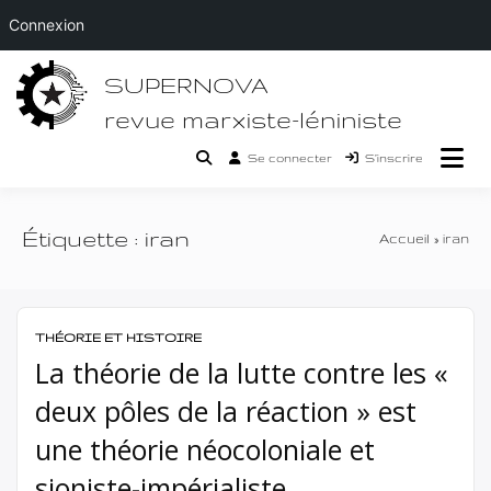
Connexion
Passer
SUPERNOVA
au
contenu
revue marxiste-léniniste
Se connecter
S’inscrire
Étiquette :
iran
Accueil
iran
THÉORIE ET HISTOIRE
La théorie de la lutte contre les «
deux pôles de la réaction » est
une théorie néocoloniale et
sioniste-impérialiste