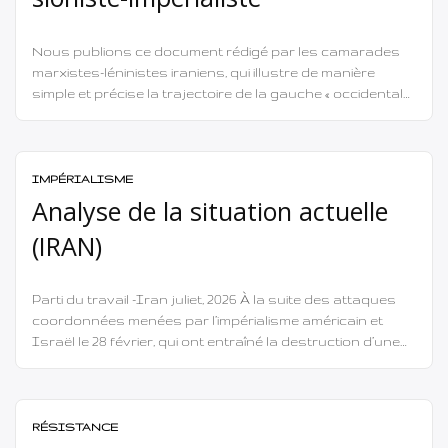
Nous publions ce document rédigé par les camarades
marxistes-léninistes iraniens, qui illustre de manière
simple et précise la trajectoire de la gauche « occidentale
» et de ses ramifications en Iran… Ce document ne
s’adresse pas seulement à la gauche iranienne, mais à
tous les anti-impérialistes sincères et à la gauche
prolétarienne en général. ___ […]
IMPÉRIALISME
Analyse de la situation actuelle
(IRAN)
Parti du travail -Iran juliet, 2026 À la suite des attaques
coordonnées menées par l’impérialisme américain et
Israël le 28 février, qui ont entraîné la destruction d’une
partie des infrastructures militaires et nucléaires
iraniennes ainsi que la mort d’un nombre important de
nos compatriotes, une nouvelle phase de confrontation
s’est ouverte en Asie occidentale ; […]
RÉSISTANCE