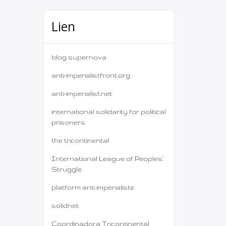
Lien
blog supernova
anti-imperialistfront.org
anti-imperialist.net
international solidarity for political
prisoners
the tricontinental
International League of Peoples’
Struggle
platform anti imperialiste
solidnet
Coordinadora Tricontinental