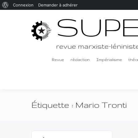
À
Connexion
Demander à adhérer
Passer
SUP
propos
au
de
contenu
WordPress
revue marxiste-léninist
Revue
rédaction
Impérialisme
théor
Étiquette :
Mario Tronti