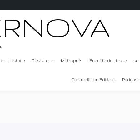
ERNOVA
e
ie et histoire
Résistance
Métropolis
Enquête de classe
se
Contradiction Editions
Podcast