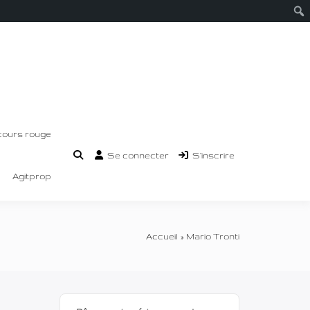
cours rouge
Se connecter
S’inscrire
Agitprop
Accueil
Mario Tronti