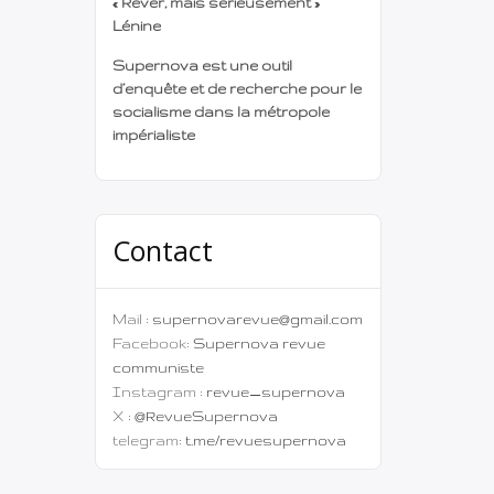
« Rêver, mais sérieusement »
Lénine
Supernova est une outil
d’enquête et de recherche pour le
socialisme dans la métropole
impérialiste
Contact
Mail :
supernovarevue@gmail.com
Facebook:
Supernova revue
communiste
Instagram :
revue_supernova
X :
@RevueSupernova
telegram:
t.me/revuesupernova