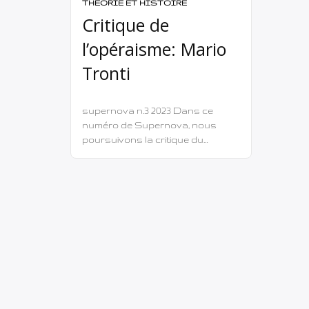
THÉORIE ET HISTOIRE
Critique de
l’opéraisme: Mario
Tronti
supernova n.3 2023 Dans ce
numéro de Supernova, nous
poursuivons la critique du
courant operaïste italien1. Si dans
un premier texte nous nous
sommes concentrés sur les
origines historiques et les
principes fondamentaux à
travers la pensée de Ranerio
Panzieri, ce deuxième texte
présente une critique à partir du
« manifeste » politique et
conceptuel de l’opéraïsme, […]