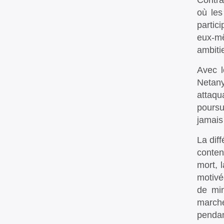
Contra
où les
partic
eux-mê
ambiti
Avec l
Netany
attaqu
poursu
jamais 
La dif
conten
mort, l
motivé
de mi
marché
pendan