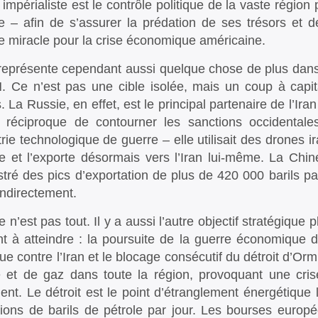
 impérialiste est le contrôle politique de la vaste régi
e – afin de s’assurer la prédation de ses trésors et de
 miracle pour la crise économique américaine.
 représente cependant aussi quelque chose de plus dans 
. Ce n’est pas une cible isolée, mais un coup à capita
. La Russie, en effet, est le principal partenaire de l’Ira
 réciproque de contourner les sanctions occidental
strie technologique de guerre – elle utilisait des drones
ire et l’exporte désormais vers l’Iran lui-même. La C
stré des pics d’exportation de plus de 420 000 barils par
indirectement.
e n’est pas tout. Il y a aussi l’autre objectif stratégiqu
nt à atteindre : la poursuite de la guerre économique d
ue contre l’Iran et le blocage consécutif du détroit d’Orm
e et de gaz dans toute la région, provoquant une cris
ent. Le détroit est le point d’étranglement énergétique 
lions de barils de pétrole par jour. Les bourses europ