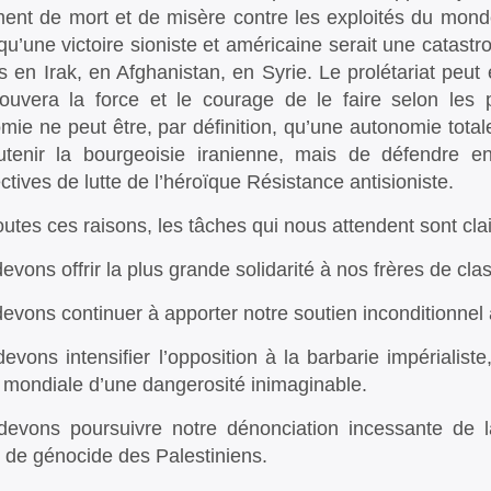
ment de mort et de misère contre les exploités du monde
qu’une victoire sioniste et américaine serait une catas
s en Irak, en Afghanistan, en Syrie. Le prolétariat peu
trouvera la force et le courage de le faire selon les
mie ne peut être, par définition, qu’une autonomie totale 
tenir la bourgeoisie iranienne, mais de défendre e
ctives de lutte de l’héroïque Résistance antisioniste.
outes ces raisons, les tâches qui nous attendent sont clai
evons offrir la plus grande solidarité à nos frères de cla
evons continuer à apporter notre soutien inconditionnel 
evons intensifier l’opposition à la barbarie impérialis
 mondiale d’une dangerosité inimaginable.
evons poursuivre notre dénonciation incessante de la
s de génocide des Palestiniens.