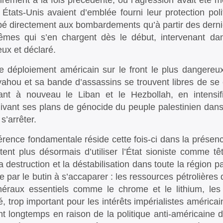
irement à la fois précédente, où l’agression avait été m
 États-Unis avaient d’emblée fourni leur protection polit
ipé directement aux bombardements qu’à partir des derni
mes qui s’en chargent dès le début, intervenant dans
eux et déclaré.
e déploiement américain sur le front le plus dangereux
ahou et sa bande d’assassins se trouvent libres de se 
ant à nouveau le Liban et le Hezbollah, en intensifi
ivant ses plans de génocide du peuple palestinien dans
s’arrêter.
férence fondamentale réside cette fois-ci dans la présenc
tent plus désormais d’utiliser l’État sioniste comme t
a destruction et la déstabilisation dans toute la région p
e par le butin à s’accaparer : les ressources pétrolières 
néraux essentiels comme le chrome et le lithium, l
, trop important pour les intérêts impérialistes américai
t longtemps en raison de la politique anti-américaine de