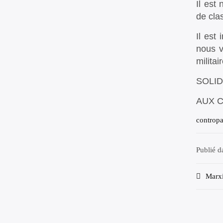
Il est
de clas
Il est
nous v
milita
SOLID
AUX C
controp
Publié 
Navi
Marxi
de
l’arti