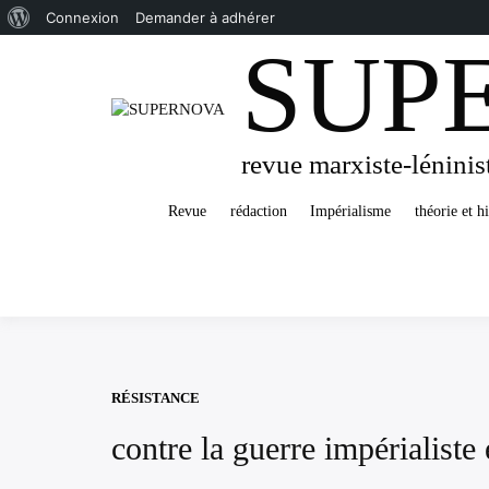
À
Connexion
Demander à adhérer
SUP
Passer
propos
au
de
contenu
WordPress
revue marxiste-léninis
Revue
rédaction
Impérialisme
théorie et hi
RÉSISTANCE
contre la guerre impérialiste 