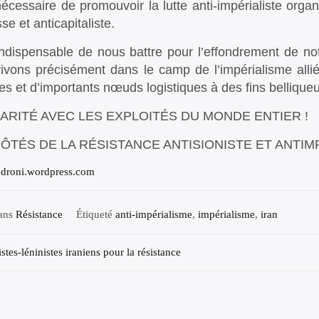
 nécessaire de promouvoir la lutte anti-impérialiste orga
se et anticapitaliste.
 indispensable de nous battre pour l’effondrement de n
ivons précisément dans le camp de l’impérialisme allié
ires et d’importants nœuds logistiques à des fins bellique
ARITÉ AVEC LES EXPLOITÉS DU MONDE ENTIER !
ÔTÉS DE LA RÉSISTANCE ANTISIONISTE ET ANTIMP
adroni.wordpress.com
dans
Résistance
Étiqueté
anti-impérialisme
,
impérialisme
,
iran
gation
stes-léninistes iraniens pour la résistance
cle