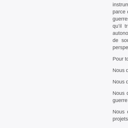
instru
parce 
guerre
qu’il 
autono
de sou
perspe
Pour t
Nous d
Nous d
Nous d
guerre
Nous d
projet