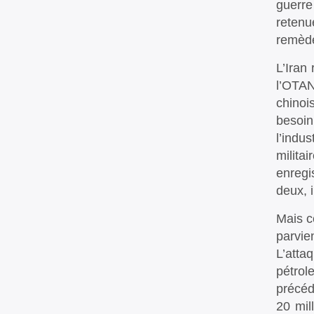
guerre
retenu
remède
L’Iran
l’OTAN
chinois
besoin
l’indu
milita
enregi
deux, 
Mais c
parvie
L’attaq
pétrol
précéd
20 mil