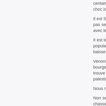
centai
choc i
Il est 
pas se
avec l
Il est 
populai
baisse
Venons
bourge
trouve
palest
Nous n
Non se
chasse