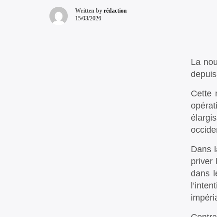
Written by
rédaction
15/03/2026
La nou
depuis
Cette 
opérat
élargi
occide
Dans l
priver 
dans l
l’inte
impéria