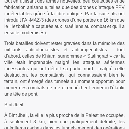
tout en utilisant des armes nouvelles, peu coûteuses et de
fabrication artisanale, telles que des drones d’attaque FPV
indétectables grâce à la fibre optique. Par la suite, ils ont
introduit l’Al-MAZ-3 (des drones d’une portée de 16 km que
le Hezbollah a capturés aux Israéliens au combat et qu’il a
ensuite modernisés).
Trois batailles doivent rester gravées dans la mémoire des
militants anticolonialistes et anti-impérialistes : tout
d’abord, celles de Khiam, surnommée « Stalingrad » car la
ville était imprenable malgré les attaques aériennes
incessantes qui ont détruit sa partie nord ; malgré cette
destruction, les combattants, qui connaissaient bien le
terrain, ont émergé des tunnels au moment opportun pour
mener des combats de rue et empêcher l’ennemi d’établir
une tête de pont.
Bint Jbeil
À Bint Jbeil, la ville la plus proche de la Palestine occupée,
à seulement 3 km, bien que pratiquement détruite, les
guérilleros cachés dans les tunnels mènent des opérations