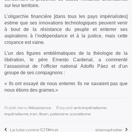
sur leur territoire.
L’oligarchie financière [dans tous les pays impérialistes]
estime que ses innovations technologiques peuvent venir
à bout de la résistance du peuple et enterrer ses
aspirations à l’indépendance et à la justice, mais cette
croyance est vaine.
L’un des figures emblématiques de la théologie de la
libération, le père Ernesto Cardenal, a commenté
l’assassinat de l’officier national Adolfo Páez et d’un
groupe de ses compagnons :
« Ils ont essayé de nous enterrer. Ils ne savaient pas que
nous étions des graines.»
Publié dans
Résistance
Étiqueté
anti-impérialisme
,
impérialisme
,
iran
,
liban
,
palestine
,
socialisme
Navigation
La lutte contre l’OTAN et
islamophobie