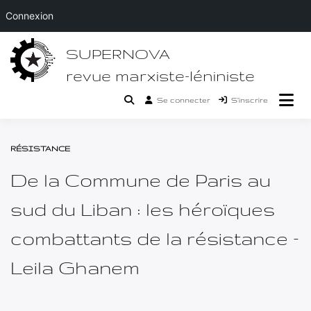
Connexion
Passer
SUPERNOVA
au
contenu
revue marxiste-léniniste
Se connecter
S’inscrire
RÉSISTANCE
De la Commune de Paris au
sud du Liban : les héroïques
combattants de la résistance –
Leila Ghanem