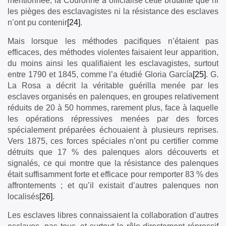
mentionnée, la Couronne a officialisé cette brutalité que ni
les pièges des esclavagistes ni la résistance des esclaves
n’ont pu contenir
[24]
.
Mais lorsque les méthodes pacifiques n’étaient pas
efficaces, des méthodes violentes faisaient leur apparition,
du moins ainsi les qualifiaient les esclavagistes, surtout
entre 1790 et 1845, comme l’a étudié Gloria García
[25]
. G.
La Rosa a décrit la véritable guérilla menée par les
esclaves organisés en palenques, en groupes relativement
réduits de 20 à 50 hommes, rarement plus, face à laquelle
les opérations répressives menées par des forces
spécialement préparées échouaient à plusieurs reprises.
Vers 1875, ces forces spéciales n’ont pu certifier comme
détruits que 17 % des palenques alors découverts et
signalés, ce qui montre que la résistance des palenques
était suffisamment forte et efficace pour remporter 83 % des
affrontements ; et qu’il existait d’autres palenques non
localisés
[26]
.
Les esclaves libres connaissaient la collaboration d’autres