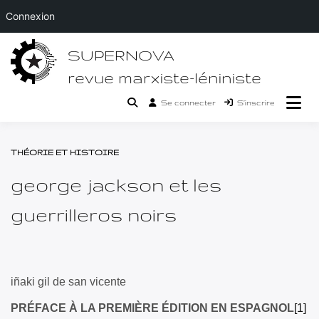
Connexion
Passer
SUPERNOVA
au
contenu
revue marxiste-léniniste
Se connecter
S’inscrire
THÉORIE ET HISTOIRE
george jackson et les
guerrilleros noirs
iñaki gil de san vicente
PRÉFACE À LA PREMIÈRE ÉDITION EN ESPAGNOL
[1]