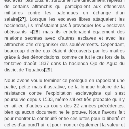
esclaves, pas tous, et surtout le rôle directement répressif
de certains affranchis qui participaient aux offensives
militaires contre les palenques en échange d’un
salaire
[27]
. Lorsque les esclaves libres attaquaient les
haciendas, ils n’hésitaient pas à provoquer les « esclaves
obéissants »
[28]
, mais ils entretenaient également des
relations secrètes avec d’autres esclaves et avec les
affranchis afin d’organiser des soulèvements. Cependant,
beaucoup d’entre eux étaient découverts par les maîtres
grâce à des dénonciations, comme ce fut le cas lors de la
tentative d’août 1837 dans la hacienda Ojo de Agua du
district de Tiguabos
[29]
.
Nous avons voulu terminer ce prologue en rappelant une
partie, petite mais illustrative, de la longue histoire de la
résistance contre l’exploitation esclavagiste qui s’est
poursuivie depuis 1533, même s’il est très probable qu’il y
en ait eu d’autres au cours des 22 années précédentes,
bien qu’aucun document ne le prouve. Nous l’avons fait
pour montrer la continuité entre ces luttes pour la liberté et
celles d’aujourd’hui, et pour montrer également la valeur et