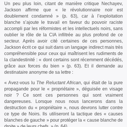
Un peu plus loin, citant de manière critique Nechayev,
Jackson affirme que « le révolutionnaire noir est
doublement condamné » (p. 63), car à l’exploitation
blanche s’ajoute le travail en faveur du pouvoir raciste
accompli par les réformistes et les intellectuels noirs, sans
oublier le rôle de la CIA infiltrée au plus profond de ce
secteur. Après avoir cité certaines de ces personnes,
Jackson écrit ce qui suit dans un langage indirect mais très
compréhensible pour ceux qui maîtrisent les rudiments de
la clandestinité : « dont certains sont récemment décédés,
grâce aux forces du bien » (p. 63). Et il demande au
destinataire anonyme de sa lettre :
« Avez-vous lu
The Reluctant African
, qui était de la pure
propagande pour le « propriétaire », déguisée en visage
noir ? Ce sont ces personnes qui sont vraiment
dangereuses. Lorsque nous nous lancerons dans la
destruction du « propriétaire », nous devrons lutter contre
ce type de Noirs. Ils utiliseront la tactique des « causes
blanches de gauche » pour protéger la « cause blanche de
droite » de leurs chefs. » (p. 64).