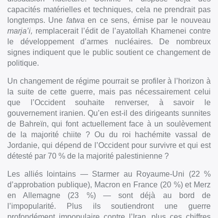
capacités matérielles et techniques, cela ne prendrait pas
longtemps. Une
fatwa
en ce sens, émise par le nouveau
marja’i,
remplacerait l’édit de l’ayatollah Khamenei contre
le développement d’armes nucléaires. De nombreux
signes indiquent que le public soutient ce changement de
politique.
Un changement de régime pourrait se profiler à l’horizon à
la suite de cette guerre, mais pas nécessairement celui
que l’Occident souhaite renverser, à savoir le
gouvernement iranien. Qu’en est-il des dirigeants sunnites
de Bahreïn, qui font actuellement face à un soulèvement
de la majorité chiite ? Ou du roi hachémite vassal de
Jordanie, qui dépend de l’Occident pour survivre et qui est
détesté par 70 % de la majorité palestinienne ?
Les alliés lointains — Starmer au Royaume-Uni (22 %
d’approbation publique), Macron en France (20 %) et Merz
en Allemagne (23 %) — sont déjà au bord de
l’impopularité. Plus ils soutiendront une guerre
profondément impopulaire contre l’Iran, plus ces chiffres