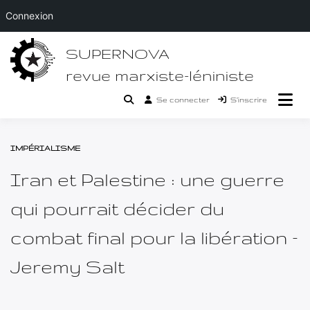
Connexion
Passer
SUPERNOVA
au
contenu
revue marxiste-léniniste
Se connecter
S’inscrire
IMPÉRIALISME
Iran et Palestine : une guerre
qui pourrait décider du
combat final pour la libération –
Jeremy Salt