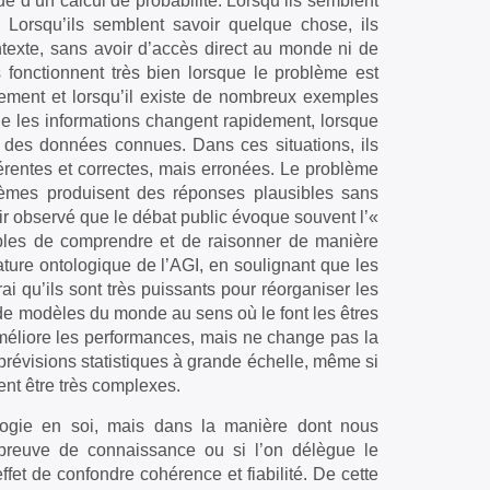
 que d’un calcul de probabilité. Lorsqu’ils semblent
 Lorsqu’ils semblent savoir quelque chose, ils
ontexte, sans avoir d’accès direct au monde ni de
fonctionnent très bien lorsque le problème est
nement et lorsqu’il existe de nombreux exemples
sque les informations changent rapidement, lorsque
nt des données connues. Dans ces situations, ils
rentes et correctes, mais erronées. Le problème
stèmes produisent des réponses plausibles sans
ir observé que le débat public évoque souvent l’«
pables de comprendre et de raisonner de manière
ture ontologique de l’AGI, en soulignant que les
ai qu’ils sont très puissants pour réorganiser les
 de modèles du monde au sens où le font les êtres
méliore les performances, mais ne change pas la
révisions statistiques à grande échelle, même si
ent être très complexes.
logie en soi, mais dans la manière dont nous
ne preuve de connaissance ou si l’on délègue le
fet de confondre cohérence et fiabilité. De cette