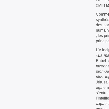
civilis
Comme i
synthès
des par
humain 
; les pr
principe
L’« inc
«
La ma
Babel o
façonne
promue 
plus in
Jérusa
égalem
s’entre
l’intel
capable
amont, 