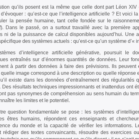
tion qu’ils posent est la même que celle dont part Léon XIV
’évoquer : qu’est-ce que l’intelligence artificielle ? Et voici la 
ler la pensée humaine, tant celle fondée sur le raisonneme
if). Dans le passé, on a surtout travaillé avec la première a
 ni de la puissance de calcul disponibles aujourd’hui. Une au
spécifique des systèmes actuels : qu’est-ce qu’un système d’« int
stèmes d’intelligence artificielle générative, poursuit l
iques entraînés sur d’énormes quantités de données. Leur fon
ent à partir des données à faire des prévisions. Ils peuvent
 quelle image correspond à une description ou quelle réponse e
u’il existe dans les données d’entraînement des régularités q
. Des résultats techniques impressionnants et inattendus ont é
sont pas synonymes de compréhension au sens humain du terme.
naître les limites et le potentiel.
re question fondamentale se pose : les systèmes d’intelligenc
es êtres humains, répondent ces enseignants et chercheur
ience du monde et la capacité de vérifier les informations. Le
t rédiger des textes convaincants, résoudre des exercices 