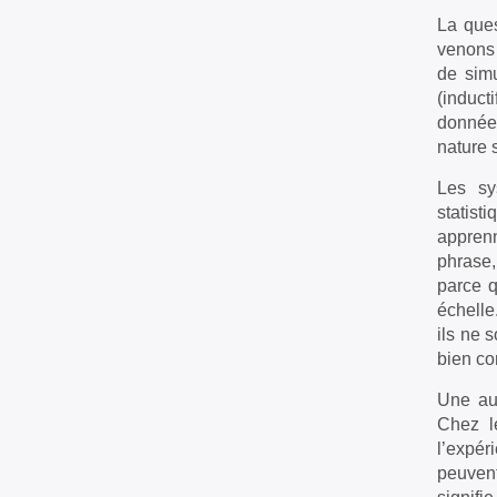
La ques
venons d
de simu
(induct
données
nature 
Les sy
statist
apprenn
phrase,
parce q
échelle
ils ne 
bien con
Une aut
Chez l
l’expér
peuven