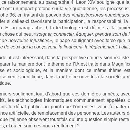
 ce raisonnement, au paragraphe 4, Léon XIV souligne que la nu
t ont un impact profond sur la vie quotidienne, les processus dé
phe 96, en traitant du pouvoir des «
infrastructures numériques
fier si celles-ci favorisent la participation, la responsabilité,
 Et au paragraphe 9, la technologie est décrite, à la lumiè
 chose qui peut «
soigner, connecter, éduquer, prendre soin d
 de nouvelles injustices
», le pape soulignant avec force que l
e de ceux qui la conçoivent, la financent, la réglementent, l’utili
ade, il est intéressant, dans la perspective d’une vision réaliste
arer la manière dont le thème de l’IA est traité dans Magnific
use et sociologique, et la manière dont ce même thème est 
usement scientifique, dans la « Lettre ouverte à la société » 
tique.
niers soulignent tout d’abord que ces dernières années, avec 
ifs, les technologies informatiques communément appelées « in
ans le débat public, au point que l’on en est venu à parler
nce artificielle, de remplacement des personnes. Les auteurs 
fique italienne observent toutefois qu’une question simple res
s, et où en sommes-nous réellement ?