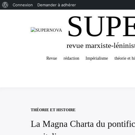
À
Connexion
Demander à adhérer
SUP
Passer
propos
au
de
contenu
WordPress
revue marxiste-léninis
Revue
rédaction
Impérialisme
théorie et hi
THÉORIE ET HISTOIRE
La Magna Charta du pontifica