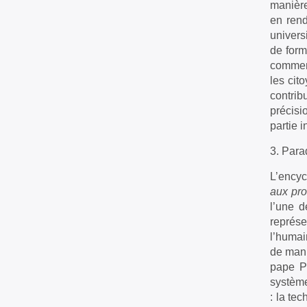
manière
en ren
universi
de form
comment
les cit
contrib
précisi
partie 
3. Para
L’encyc
aux pro
l’une 
représe
l’humai
de mani
pape Pr
système
: la te