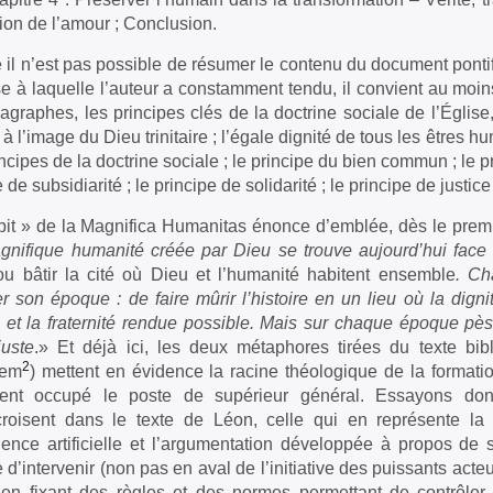
ation de l’amour ; Conclusion.
l n’est pas possible de résumer le contenu du document pontifica
e à laquelle l’auteur a constamment tendu, il convient au moins 
agraphes, les principes clés de la doctrine sociale de l’Église,
à l’image du Dieu trinitaire ; l’égale dignité de tous les êtres h
incipes de la doctrine sociale ; le principe du bien commun ; le p
 de subsidiarité ; le principe de solidarité ; le principe de just
ipit » de la Magnifica Humanitas énonce d’emblée, dès le prem
gnifique humanité créée par Dieu se trouve aujourd’hui face 
u bâtir la cité où Dieu et l’humanité habitent ensemble
. Ch
r son époque : de faire mûrir l’histoire en un lieu où la dign
et la fraternité rendue possible. Mais sur chaque époque pè
juste
.» Et déjà ici, les deux métaphores tirées du texte bib
2
lem
) mettent en évidence la racine théologique de la formatio
ent occupé le poste de supérieur général. Essayons donc 
croisent dans le texte de Léon, celle qui en représente la
ligence artificielle et l’argumentation développée à propos de s
 d’intervenir (non pas en aval de l’initiative des puissants acteu
en fixant des règles et des normes permettant de contrôler et