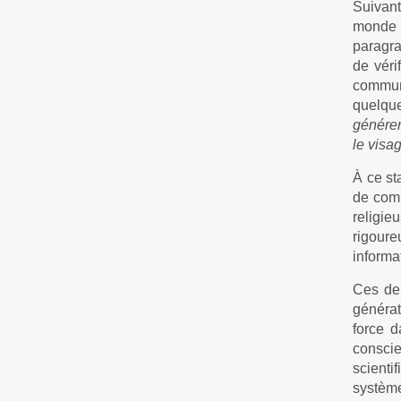
Suivant
monde e
paragra
de véri
commun.
quelque
générer
le visag
À ce st
de comp
religie
rigoure
informa
Ces der
générat
force d
conscie
scienti
système