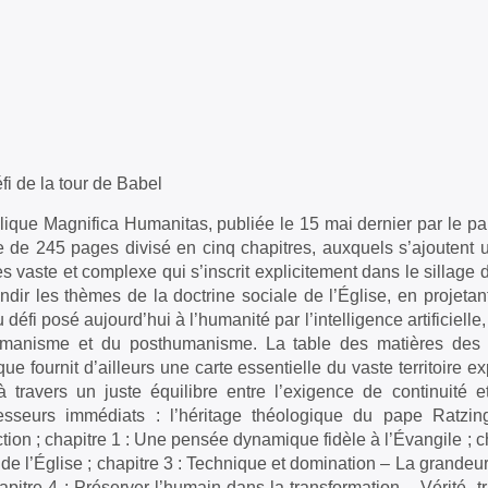
éfi de la tour de Babel
lique Magnifica Humanitas, publiée le 15 mai dernier par le pa
e de 245 pages divisé en cinq chapitres, auxquels s’ajoutent 
rès vaste et complexe qui s’inscrit explicitement dans le sillage 
ndir les thèmes de la doctrine sociale de l’Église, en projetant 
u défi posé aujourd’hui à l’humanité par l’intelligence artificiel
manisme et du posthumanisme. La table des matières des cin
que fournit d’ailleurs une carte essentielle du vaste territoire e
 à travers un juste équilibre entre l’exigence de continuité 
esseurs immédiats : l’héritage théologique du pape Ratzing
ction ; chapitre 1 : Une pensée dynamique fidèle à l’Évangile ; c
 de l’Église ; chapitre 3 : Technique et domination – La grand
hapitre 4 : Préserver l’humain dans la transformation – Vérité, tr