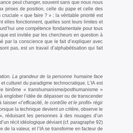
issance peut changer, souvent sans que nous nous
x prises de position, celle du pape et celle des
cruciale « que faire ? » : la véritable priorité est
elles fonctionnent, quelles sont leurs limites et
jourd’hui une compétence fondamentale pour tous
ique est invitée par les chercheurs en question à
mé par la conscience que le fait d’expliquer avec
nt pas, est un travail d’alphabétisation qui fait
tion. La grandeur de la personne humaine face
 et culturel du paradigme technocratique. L’IA est
me le binôme « transhumanisme/posthumanisme »
’à englober l’idée de dépasser ou de transcender
 laisser «
l’efficacité, le contrôle et le profit
» régir
rsque la technique devient un critère, observe le
», réduisant les personnes à des rouages d’un
d’un récit idéologique déviant (cf. paragraphe 92)
de la valeur, et l’IA se transforme en facteur de