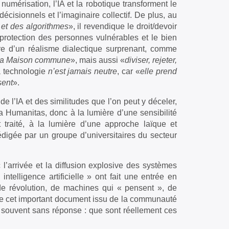
mérisation, l’IA et la robotique transforment le
cisionnels et l’imaginaire collectif. De plus, au
 et des algorithmes
», il revendique le droit/devoir
 la protection des personnes vulnérables et le bien
re d’un réalisme dialectique surprenant, comme
e la Maison commune
», mais aussi «
diviser, rejeter,
a technologie
n’est jamais neutre
, car «
elle prend
sent
».
 de l’IA et des similitudes que l’on peut y déceler,
a Humanitas, donc à la lumière d’une sensibilité
traité, à la lumière d’une approche laïque et
rédigée par un groupe d’universitaires du secteur
l’arrivée et la diffusion explosive des systèmes
telligence artificielle » ont fait une entrée en
 de révolution, de machines qui « pensent », de
de cet important document issu de la communauté
te souvent sans réponse : que sont réellement ces