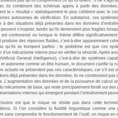
e toutefois pas qu’ils comprennent ce qu’ils disent : il ne s’agit
er, ils combinent des schémas appris à partir des données.
ent le « résultat » statistiquement le plus cohérent avec le c
mes autonomes de vérification. En substance, ces systèmes 
re à des situations déjà présentes dans les données d’entraî
s peuvent s’inspirer, tandis qu’ils deviennent plus fragiles lor
t est controversé ou lorsque le thème diffère significativeme
 produire des réponses fluides, c’est-à-dire apparemment cohé
as qu’ils se trompent parfois : le problème est que ces sy
r d’un mécanisme interne pour en vérifier la véracité. Après avo
Artificial General Intelligence), c’est-à-dire de systèmes ca
 et autonome comme un être humain, le document clarifie la na
s actuels ne présentent pas ces caractéristiques, car s’il est vr
tions déjà présentes dans les données, ils ne construisent pas
. L’augmentation des données et de la puissance de calcul a
du mécanisme de base, qui reste principalement fondé sur des p
résentations internes qui émergent pendant l’entraînement peuv
clusion est que le risque ne réside pas dans cette techno
prétons. Si l’on considère la fluidité linguistique comme u
t sans comprendre le fonctionnement de l’outil, on risque en ef