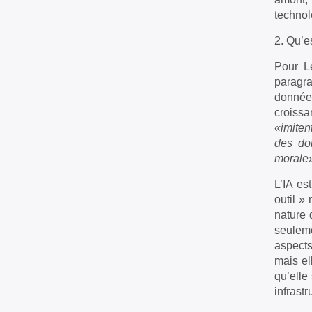
technolo
2. Qu’e
Pour Lé
paragra
données
croissa
«imiten
des do
morale
L’IA es
outil »
nature 
seuleme
aspects
mais el
qu’elle
infrast