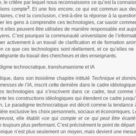
, le critère par lequel nous reconnaissons ce qu’est la conna
3
dions compte
. Et une fois encore, ce qui est commun aux deu
taires, c’est la conclusion, c’est-à-dire la réponse à la question 
er les gens à comprendre ces technologies, car savoir comment 
 elles peuvent être utilisées de manière responsable est au
oyens. C’est pourquoi la communauté universitaire de l’informat
uer activement à un travail de clarification et de formation ani
on ce que ces technologies sont réellement, et ce qu’elles ne so
intégrante du travail des chercheurs et des enseignants.
digme technocratique, transhumanisme et IA
lique, dans son troisième chapitre intitulé
Technique et domina
messes de l’IA,
inscrit cette dernière dans le cadre idéologique
des technologies qui s’inscrivent dans ce cadre, tout com
nte les constructions idéologiques qui étendent ce cadre jusqu
n. Le paradigme technocratique est décrit comme la tendance à
ère exclusive les choix personnels, sociaux et économiques. Lo
evost, elle établit «
ce qui compte et ce qui peut être écarté
 toujours plus performant. C’est précisément le point de départ 
chnique n’est plus seulement un moyen, mais devient une mesure 