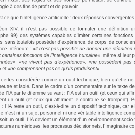
gie à des fins de profit et de pouvoir.
st-ce que l’intelligence artificielle : deux réponses convergentes
on XIV, il n’est pas possible de formuler une définition un
phe 99) des systèmes capables d’imiter certaines fonctions 
, sans toutefois posséder d’expérience, de corps, de consci
nce intérieure : «
Il n’est pas possible de donner une définition
t certaines fonctions de l’intelligence humaine
», même si leur 
nnées
», «
ne vivent pas d’expérience
», «
ne possèdent pas 
» et «
ne comprennent pas ce qu’ils produisent
».
t certes considérée comme un outil technique, bien qu’elle 
 neutre et isolé. Dans le cadre d’un commentaire sur le texte de
de l’IA par le dilemme suivant : l’IA est un outil (et ceux qui af
nt un outil (et ceux qui affirment le contraire se trompent).
 : l’IA reste un outil, c’est-à-dire un dispositif technique, car
le n’est ni un sujet personnel ni une véritable intelligence com
 soit un outil, l’IA devient un élément d’un environnement socio
ructures numériques, les processus décisionnels, l’imaginaire colle