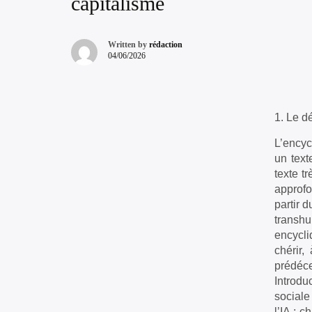
capitalisme
Written by
rédaction
04/06/2026
1. Le d
L’encyc
un text
texte t
approfo
partir d
transhu
encycli
chérir,
prédéc
Introdu
sociale
l’IA ; c