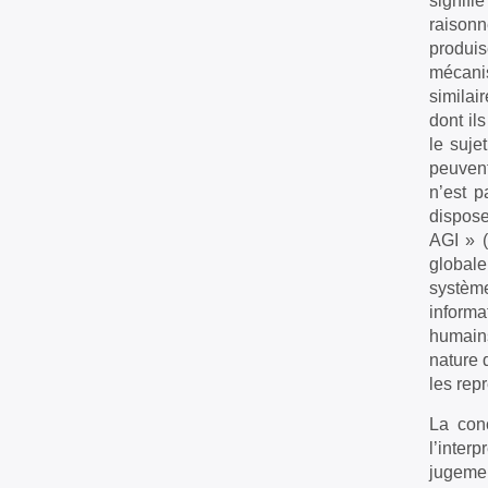
signifi
raisonn
produis
mécanis
similai
dont il
le suje
peuvent
n’est p
dispose
AGI » (
globale
système
informa
humains
nature 
les rep
La con
l’inter
jugemen