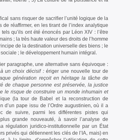
l sans risquer de sacrifier l’unité logique de la
de réaffirmer, en les tirant de l’index analytique
 tels qu’ils ont été énoncés par Léon XIV : l’être
umains ; la très haute valeur des droits de l’homme
rincipe de la destination universelle des biens ; le
ice sociale ; le développement humain intégral.
ier paragraphe, une alternative sans équivoque :
à un choix décisif :
ériger une nouvelle tour de
aque génération reçoit en héritage la tâche de
ité de chaque personne est préservée, la justice
se le risque de construire un monde inhumain et
lique (la tour de Babel et la reconstruction de
n d’un pape issu de l’Ordre augustinien, où il a
de suivre, parmi les différentes pistes qui
 plus grande nouveauté, à savoir l’analyse de
a régulation juridico-institutionnelle par un État
rs privés qui détiennent les clés de l’IA, mais) en
, à la limite, d’empêcher l’utilisation de cette