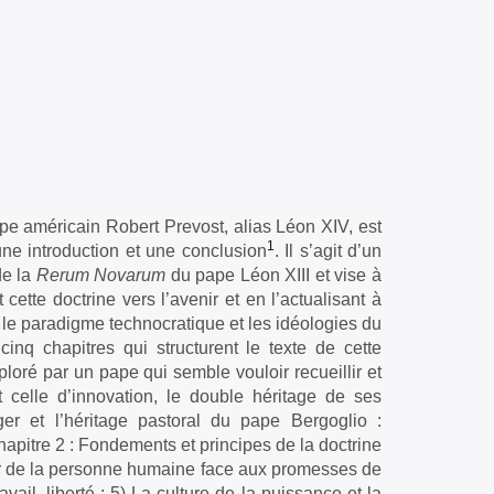
pe américain Robert Prevost, alias Léon XIV, est
1
une introduction et une conclusion
. Il s’agit d’un
de la
Rerum Novarum
du pape Léon XIII et vise à
cette doctrine vers l’avenir et en l’actualisant à
le, le paradigme technocratique et les idéologies du
q chapitres qui structurent le texte de cette
xploré par un pape qui semble vouloir recueillir et
et celle d’innovation, le double héritage de ses
er et l’héritage pastoral du pape Bergoglio :
hapitre 2 : Fondements et principes de la doctrine
eur de la personne humaine face aux promesses de
avail, liberté ; 5) La culture de la puissance et la