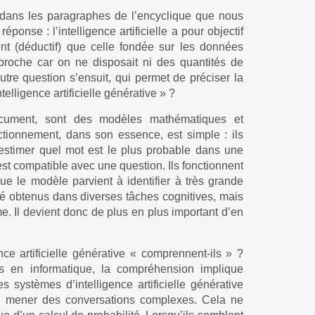
 dans les paragraphes de l’encyclique que nous
réponse : l’intelligence artificielle a pour objectif
nt (déductif) que celle fondée sur les données
pproche car on ne disposait ni des quantités de
tre question s’ensuit, qui permet de préciser la
elligence artificielle générative » ?
e document, sont des modèles mathématiques et
ctionnement, dans son essence, est simple : ils
 estimer quel mot est le plus probable dans une
st compatible avec une question. Ils fonctionnent
ue le modèle parvient à identifier à très grande
té obtenus dans diverses tâches cognitives, mais
 Il devient donc de plus en plus important d’en
e artificielle générative « comprennent-ils » ?
s en informatique, la compréhension implique
s systèmes d’intelligence artificielle générative
ou mener des conversations complexes. Cela ne