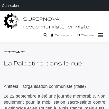
Connexion
Passer
SUPERNOVA
au
contenu
revue marxiste-léniniste
Se connecter
S’inscrire
RÉSISTANCE
La Palestine dans la rue
Antitesi – Organisation communiste (Italie)
Le 22 septembre a été une journée mémorable. Non
seulement pour la mobilisation sacro-sainte contre
le génocide et en soutien à la résistance, mais aussi