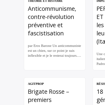
THÉORIE ET HISTOIRE
IMPÉ
Anticommunisme,
PE
contre-révolution
ET
préventive et
les
fascistisation
leu
(Ita
par Eros Barone Un anticommuniste
est un chien, sur ce point je suis
Une c
inflexible et je le resterai toujours.
italie
Jean-Paul Sartre 1. Un cycle
Padron
politique réactionnaire Le processus
polic
de fascistisation devient de jour en
impéri
jour plus évident, plus oppressant et
la mê
plus omniprésent, et quiconque
PERM
AGITPROP
RÉSI
possède un minimum de sensibilité
pour 
Brigate Rosse –
18 
sociopolitique en ressent déjà
servi
depuis longtemps […]
premiers
gén
devien