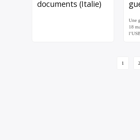
documents (Italie)
gue
Une g
18 ma
l’USB
lancé
après 
des c
Navigation
ses b
1
dans l
de
un cl
page