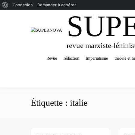
À
Connexion
Demander à adhérer
SUP
Passer
propos
au
de
contenu
WordPress
revue marxiste-léninis
Revue
rédaction
Impérialisme
théorie et hi
Étiquette :
italie