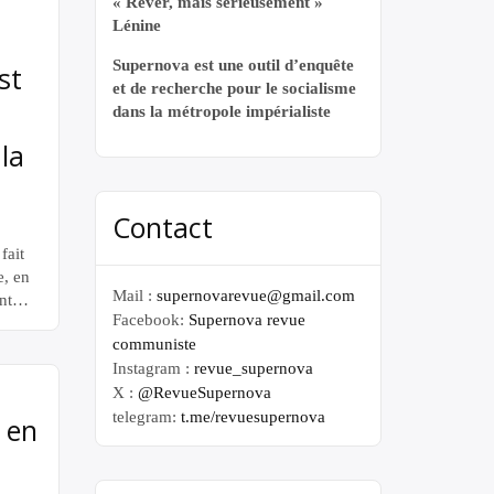
« Rêver, mais sérieusement »
Lénine
Supernova est une outil d’enquête
st
et de recherche pour le socialisme
dans la métropole impérialiste
la
Contact
fait
e, en
Mail :
supernovarevue@gmail.com
nt
Facebook:
Supernova revue
communiste
Instagram :
revue_supernova
ersée
X :
@RevueSupernova
s
telegram:
t.me/revuesupernova
n en
États-
[…]