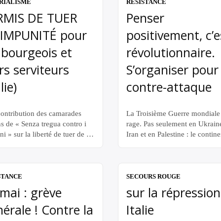
RIALISME
RÉSISTANCE
RMIS DE TUER
Penser
 IMPUNITÉ pour
positivement, c’e
 bourgeois et
révolutionnaire.
rs serviteurs
S’organiser pour 
lie)
contre-attaque
ontribution des camarades
La Troisième Guerre mondiale 
ns de « Senza tregua contro i
rage. Pas seulement en Ukrain
i » sur la liberté de tuer de la
Iran et en Palestine : le contine
e. La guerre menée par l’État
africain est en ébullition, le
aliste contre la population est
Venezuela a été attaqué et est
me en Italie qu’en France. —
acculé, Cuba est menacée,
IS DE TUER ET IMPUNITÉ
l’Amérique du Sud est boulev
STANCE
SECOURS ROUGE
les bourgeois et leurs
par les tentatives d’imposer de
mai : grève
sur la répressio
teurs « Quand l’injustice
gouvernements fantoches aux 
érale ! Contre la
Italie
t loi, la […]
Unis. En toile de fond, les
manœuvres des impérialistes 