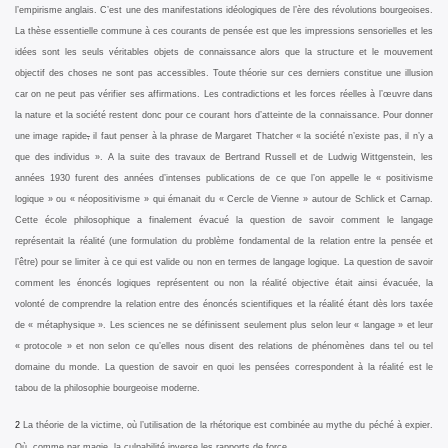
l’empirisme anglais. C’est une des manifestations idéologiques de l’ère des révolutions bourgeoises.
La thèse essentielle commune à ces courants de pensée est que les impressions sensorielles et les
idées sont les seuls véritables objets de connaissance alors que la structure et le mouvement
objectif des choses ne sont pas accessibles. Toute théorie sur ces derniers constitue une illusion
car on ne peut pas vérifier ses affirmations. Les contradictions et les forces réelles à l’œuvre dans
la nature et la société restent donc pour ce courant hors d’atteinte de la connaissance. Pour donner
une image rapide
,
il faut penser à la phrase de Margaret Thatcher « la société n’existe pas, il n’y a
que des individus ». A la suite des travaux de Bertrand Russell et de Ludwig Wittgenstein, les
années 1930 furent des années d’intenses publications de ce que l’on appelle le « positivisme
logique » ou « néopositivisme » qui émanait du « Cercle de Vienne » autour de Schlick et Carnap.
Cette école philosophique a finalement évacué la question de savoir comment le langage
représentait la réalité (une formulation du problème fondamental de la relation entre la pensée et
l’être) pour se limiter à ce qui est valide ou non en termes de langage logique. La question de savoir
comment les énoncés logiques représentent ou non la réalité objective était ainsi évacuée, la
volonté de comprendre la relation entre des énoncés scientifiques et la réalité étant dès lors taxée
de « métaphysique ». Les sciences ne se définissent seulement plus selon leur « langage » et leur
« protocole » et non selon ce qu’elles nous disent des relations de phénomènes dans tel ou tel
domaine du monde. La question de savoir en quoi les pensées correspondent à la réalité est le
tabou de la philosophie bourgeoise moderne.
2
La théorie de la victime, où l’utilisation de la rhétorique est combinée au mythe du péché à expier.
Où, comme par magie, la culpabilité inverse les rapports de force….