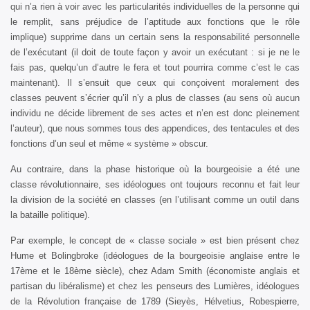
qui n’a rien à voir avec les particularités individuelles de la personne qui
le remplit, sans préjudice de l’aptitude aux fonctions que le rôle
implique) supprime dans un certain sens la responsabilité personnelle
de l’exécutant (il doit de toute façon y avoir un exécutant : si je ne le
fais pas, quelqu’un d’autre le fera et tout pourrira comme c’est le cas
maintenant). Il s’ensuit que ceux qui conçoivent moralement des
classes peuvent s’écrier qu’il n’y a plus de classes (au sens où aucun
individu ne décide librement de ses actes et n’en est donc pleinement
l’auteur), que nous sommes tous des appendices, des tentacules et des
fonctions d’un seul et même « système » obscur.
Au contraire, dans la phase historique où la bourgeoisie a été une
classe révolutionnaire, ses idéologues ont toujours reconnu et fait leur
la division de la société en classes (en l’utilisant comme un outil dans
la bataille politique).
Par exemple, le concept de « classe sociale » est bien présent chez
Hume et Bolingbroke (idéologues de la bourgeoisie anglaise entre le
17ème et le 18ème siècle), chez Adam Smith (économiste anglais et
partisan du libéralisme) et chez les penseurs des Lumières, idéologues
de la Révolution française de 1789 (Sieyès, Hélvetius, Robespierre,