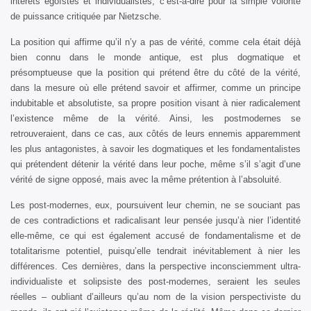
intérêts égoïstes et individualistes, c’est-à-dire pour la simple volonté
de puissance critiquée par Nietzsche.
La position qui affirme qu’il n’y a pas de vérité, comme cela était déjà
bien connu dans le monde antique, est plus dogmatique et
présomptueuse que la position qui prétend être du côté de la vérité,
dans la mesure où elle prétend savoir et affirmer, comme un principe
indubitable et absolutiste, sa propre position visant à nier radicalement
l’existence même de la vérité. Ainsi, les postmodernes se
retrouveraient, dans ce cas, aux côtés de leurs ennemis apparemment
les plus antagonistes, à savoir les dogmatiques et les fondamentalistes
qui prétendent détenir la vérité dans leur poche, même s’il s’agit d’une
vérité de signe opposé, mais avec la même prétention à l’absoluité.
Les post-modernes, eux, poursuivent leur chemin, ne se souciant pas
de ces contradictions et radicalisant leur pensée jusqu’à nier l’identité
elle-même, ce qui est également accusé de fondamentalisme et de
totalitarisme potentiel, puisqu’elle tendrait inévitablement à nier les
différences. Ces dernières, dans la perspective inconsciemment ultra-
individualiste et solipsiste des post-modernes, seraient les seules
réelles – oubliant d’ailleurs qu’au nom de la vision perspectiviste du