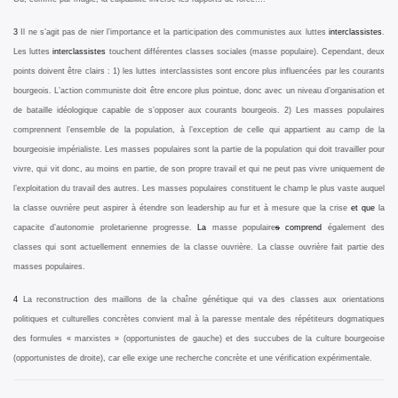
3
Il ne s’agit pas de nier l’importance et la participation des communistes aux luttes
interclassistes
.
Les luttes
interclassistes
touchent différentes classes sociales (masse populaire). Cependant, deux
points doivent être clairs : 1) les luttes interclassistes sont encore plus influencées par les courants
bourgeois. L’action communiste doit être encore plus pointue, donc avec un niveau d’organisation et
de bataille idéologique capable de s’opposer aux courants bourgeois. 2) Les masses populaires
comprennent l’ensemble de la population, à l’exception de celle qui appartient au camp de la
bourgeoisie impérialiste. Les masses populaires sont la partie de la population qui doit travailler pour
vivre, qui vit donc, au moins en partie, de son propre travail et qui ne peut pas vivre uniquement de
l’exploitation du travail des autres. Les masses populaires constituent le champ le plus vaste auquel
la classe ouvrière peut aspirer à étendre son leadership au fur et à mesure que la crise
et que
la
capacite d’autonomie proletarienne progresse.
La
masse populaire
s
comprend
également des
classes qui sont actuellement ennemies de la classe ouvrière. La classe ouvrière fait partie des
masses populaires.
4
La reconstruction des maillons de la chaîne génétique qui va des classes aux orientations
politiques et culturelles concrètes convient mal à la paresse mentale des répétiteurs dogmatiques
des formules « marxistes » (opportunistes de gauche) et des succubes de la culture bourgeoise
(opportunistes de droite), car elle exige une recherche concrète et une vérification expérimentale.