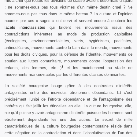
mis à crier que toutes les divisions de classe avaient désormais disparu
: ne sommes-nous pas tous victimes d’un même destin cruel ? Ne
sommes-nous pas tous dans le même bateau ? La culture et l’opinion
nourries par ces « sages » ont servi et servent encore à soutenir
les
lacets interclassistes
qui brident les mouvements issus des
contradictions inhérentes au mode de production capitaliste
(écologistes, environnementalistes, verts, hygiénistes, pacifistes,
antinucléaires, mouvements contre la faim dans le monde, mouvements
pour les droits civiques, pour la défense de l’identité, mouvements de
soutien aux luttes comunitaire, mouvements contre l’oppression des
3
enfants, des femmes, etc…)
et les maintiennent au stade de
mouvements manœuvrables par les différentes classes dominantes.
La société bourgeoise bouge grâce à des contrastes d’intérêts
antagonistes entre des individus étroitement dépendants. Et c’est
précisément l’unité de l’étroite dépendance et de l’antagonisme des
intérêts qui fait jaillir les étincelles en elle. La culture bourgeoise, elle,
nie qu’il puisse y avoir antagonisme d’intérêts puisque les hommes sont
étroitement dépendants les uns des autres. Le secret de mille
caractéristiques de la culture bourgeoise contemporaine réside dans
cette négation de la contradiction et dans l’absolutisation de l’un des