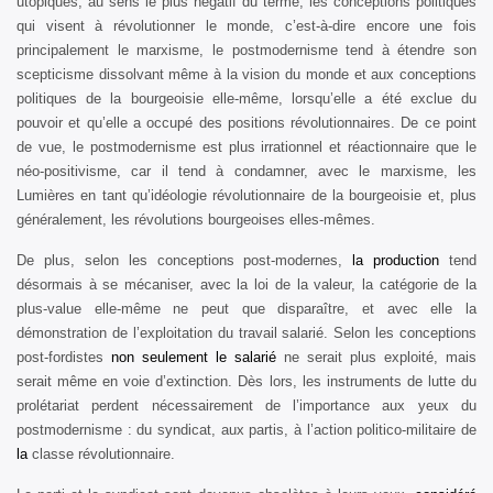
utopiques, au sens le plus négatif du terme, les conceptions politiques
qui visent à révolutionner le monde, c’est-à-dire encore une fois
principalement le marxisme, le postmodernisme tend à étendre son
scepticisme dissolvant même à la vision du monde et aux conceptions
politiques de la bourgeoisie elle-même, lorsqu’elle a été exclue du
pouvoir et qu’elle a occupé des positions révolutionnaires. De ce point
de vue, le postmodernisme est plus irrationnel et réactionnaire que le
néo-positivisme, car il tend à condamner, avec le marxisme, les
Lumières en tant qu’idéologie révolutionnaire de la bourgeoisie et, plus
généralement, les révolutions bourgeoises elles-mêmes.
De plus, selon les conceptions post-modernes,
la production
tend
désormais à se mécaniser, avec la loi de la valeur, la catégorie de la
plus-value elle-même ne peut que disparaître, et avec elle la
démonstration de l’exploitation du travail salarié. Selon les conceptions
post-fordistes
n
on seulement le salarié
ne serait plus exploité, mais
serait même en voie d’extinction. Dès lors, les instruments de lutte du
prolétariat perdent nécessairement de l’importance aux yeux du
postmodernisme : du syndicat, aux partis, à l’action politico-militaire de
la
classe révolutionnaire.