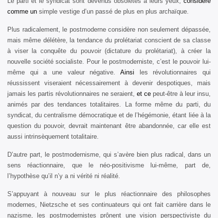
Le parti et le syndicat sont devenus obsolètes à leurs yeux,
considéré
comme un
simple vestige d’un passé de plus en plus archaïque.
Plus radicalement, le postmoderne considère non seulement dépassée,
mais même délétère, la tendance du prolétariat conscient de sa classe
à viser la conquête du pouvoir (dictature du prolétariat), à créer la
nouvelle société socialiste. Pour le postmoderniste, c’est le pouvoir lui-
même qui a une valeur négative.
Ainsi
les révolutionnaires qui
réussissent viseraient nécessairement à devenir despotiques, mais
jamais les partis révolutionnaires ne seraient,
et ce
peut-être à leur insu,
animés par des tendances totalitaires. La forme même du parti, du
syndicat, du centralisme démocratique et de l’hégémonie, étant liée à la
question du pouvoir, devrait maintenant être abandonnée, car elle est
aussi intrinsèquement totalitaire.
D’autre part, le postmodernisme, qui s’avère bien plus radical, dans un
sens réactionnaire, que le néo-positivisme lui-même, part de,
l’hypothèse qu’il n’y a ni vérité ni réalité.
S’appuyant à nouveau sur le plus réactionnaire des philosophes
modernes, Nietzsche et ses continuateurs qui ont fait carrière dans le
nazisme, les postmodernistes prônent une vision perspectiviste du