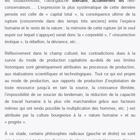
les situationnistes, l’ultra-gauche
libertaire, actuellement les
néo-
conservateurs…. L’expression la plus systématique de cette dernière
pensée est celle de « capital total », la conséquence ultime de la
rupture (consommée dans des temps très anciens) entre l’espèce
humaine et le reste de la nature ; la mémoire de cette rupture (et le seul
espoir sur lequel s’appuyer) serait donc la « corporéité », l' »insurrection
érotique », la rébellion, la déviance, etc…
Réflexivement dans le champ culturel, les contradictions dues à la
survie du mode de production capitaliste au-delà de ses limites
historiques sont génériquement attribuées au processus de production,
aux réalisations scientifiques et technologiques. Tout ce qui est propre
au mode de production, aux rapports de production (l’exploitation de
toute ressource jusqu’à en tarir la source, la croissance illimitée,
l’impossibilité de se soucier du lendemain, la réduction de la capacité
de travail humaine à la plus vile marchandise grâce aux facteurs
mêmes qui ont rendu possible la multiplication des hommes, etc. ) est
attribuée par la culture bourgeoise à la « nature humaine » et au
« progrès ».
À ce stade, certains philosophes radicaux (gauche et droite) se sont