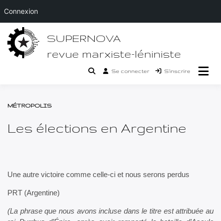
Connexion
Passer
SUPERNOVA
au
contenu
revue marxiste-léniniste
Se connecter
S’inscrire
MÉTROPOLIS
Les élections en Argentine
Une autre victoire comme celle-ci et nous serons perdus
PRT (Argentine)
(La phrase que nous avons incluse dans le titre est attribuée au