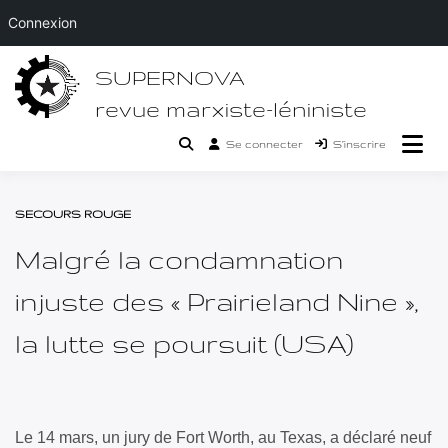
Connexion
Passer
SUPERNOVA
au
contenu
revue marxiste-léniniste
Se connecter
S’inscrire
SECOURS ROUGE
Malgré la condamnation
injuste des « Prairieland Nine »,
la lutte se poursuit (USA)
Le 14 mars, un jury de Fort Worth, au Texas, a déclaré neuf