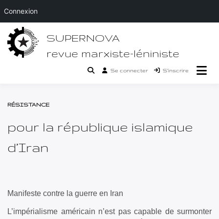
Connexion
Passer
SUPERNOVA
au
contenu
revue marxiste-léniniste
Se connecter
S’inscrire
RÉSISTANCE
pour la république islamique
d’Iran
Manifeste contre la guerre en Iran
L’impérialisme américain n’est pas capable de surmonter