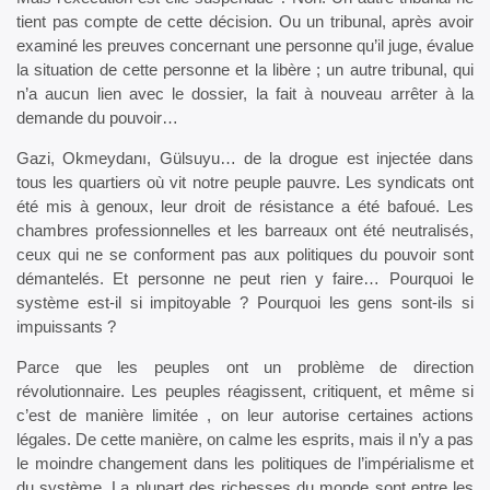
tient pas compte de cette décision. Ou un tribunal, après avoir
examiné les preuves concernant une personne qu’il juge, évalue
la situation de cette personne et la libère ; un autre tribunal, qui
n’a aucun lien avec le dossier, la fait à nouveau arrêter à la
demande du pouvoir…
Gazi, Okmeydanı, Gülsuyu… de la drogue est injectée dans
tous les quartiers où vit notre peuple pauvre. Les syndicats ont
été mis à genoux, leur droit de résistance a été bafoué. Les
chambres professionnelles et les barreaux ont été neutralisés,
ceux qui ne se conforment pas aux politiques du pouvoir sont
démantelés. Et personne ne peut rien y faire… Pourquoi le
système est-il si impitoyable ? Pourquoi les gens sont-ils si
impuissants ?
Parce que les peuples ont un problème de direction
révolutionnaire. Les peuples réagissent, critiquent, et même si
c’est de manière limitée , on leur autorise certaines actions
légales. De cette manière, on calme les esprits, mais il n’y a pas
le moindre changement dans les politiques de l’impérialisme et
du système. La plupart des richesses du monde sont entre les