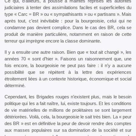
Ce qui, d’ailleurs, a poussé à maintes reprises les autorités
judiciaires à tenter des assimilations faciles et superficielles du
type « Carc = BR » ou « sympathisants » ou « partisans ». Mais
après tout, c’est inévitable : pour la bourgeoisie, celui qui ne
condamne pas devient complice. Dans le cas des BR, cela se
produit de manière particulière, notamment en raison de cette
terreur qui imprègne encore la classe dominante.
Il y a ensuite une autre raison. Bien que « tout ait changé », les
années 70 « sont d’hier ». Faisons un raisonnement que, une
fois encore, la bourgeoisie ne peut pas faire : il n’y a aucune
possibilité que se répètent à la lettre des expériences
étroitement liées à un contexte historique, économique et social
déterminé.
Cependant, les Brigades rouges n’existent plus, mais le besoin
politique qui les a fait naître, lui, existe toujours. Et les conditions
de vie matérielles de millions de prolétaires se sont largement
détériorées. Voilà, cela, la bourgeoisie le sait très bien. La « peur
des BR » est en définitive la peur de devoir rendre des comptes
aux masses populaires sur sa domination de la société et sur