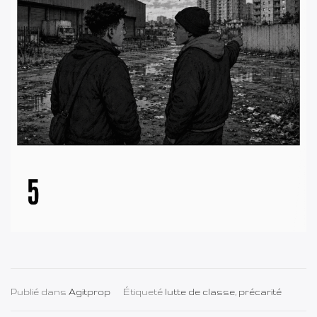
Publié dans
Agitprop
Étiqueté
lutte de classe
,
précarité