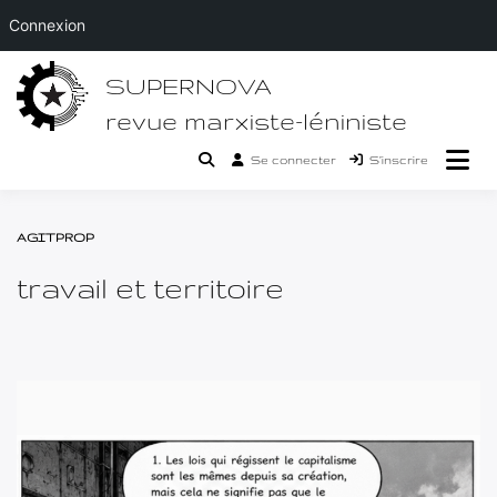
Connexion
Passer
SUPERNOVA
au
contenu
revue marxiste-léniniste
Se connecter
S’inscrire
AGITPROP
travail et territoire