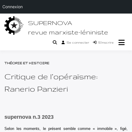
Connexion
Passer
SUPERNOVA
au
contenu
revue marxiste-léniniste
Se connecter
S’inscrire
THÉORIE ET HISTOIRE
Critique de l’opéraïsme:
Ranerio Panzieri
supernova n.3 2023
Selon les moments, le présent semble comme « immobile », figé,