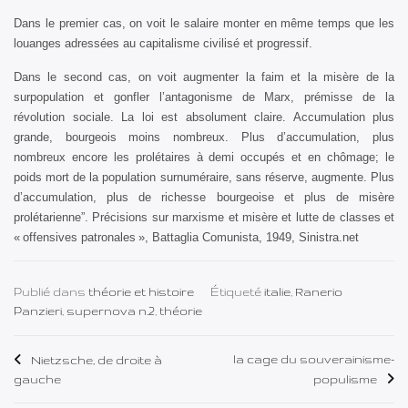
Dans le premier cas, on voit le salaire monter en même temps que les
louanges adressées au capitalisme civilisé et progressif.
Dans le second cas, on voit augmenter la faim et la misère de la
surpopulation et gonfler l’antagonisme de Marx, prémisse de la
révolution sociale. La loi est absolument claire. Accumulation plus
grande, bourgeois moins nombreux. Plus d’accumulation, plus
nombreux encore les prolétaires à demi occupés et en chômage; le
poids mort de la population surnuméraire, sans réserve, augmente. Plus
d’accumulation, plus de richesse bourgeoise et plus de misère
prolétarienne”. Précisions sur marxisme et misère et lutte de classes et
« offensives patronales », Battaglia Comunista, 1949, Sinistra.net
Publié dans
théorie et histoire
Étiqueté
italie
,
Ranerio
Panzieri
,
supernova n.2
,
théorie
Navigation
la cage du souverainisme-
Nietzsche, de droite à
gauche
populisme
de