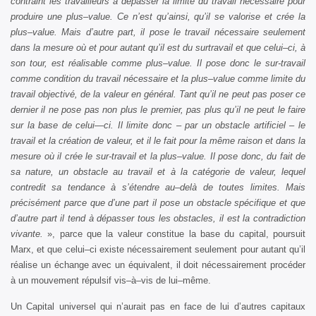
contraint les travailleurs à dépasser la limite du travail nécessaire pour
produire une plus–value. Ce n’est qu’ainsi, qu’il se valorise et crée la
plus–value. Mais d’autre part, il pose le travail nécessaire seulement
dans la mesure où et pour autant qu’il est du surtravail et que celui–ci, à
son tour, est réalisable comme plus–value. Il pose donc le sur-travail
comme condition du travail nécessaire et la plus–value comme limite du
travail objectivé, de la valeur en général. Tant qu’il ne peut pas poser ce
dernier il ne pose pas non plus le premier, pas plus qu’il ne peut le faire
sur la base de celui—ci. Il limite donc – par un obstacle artificiel – le
travail et la création de valeur, et il le fait pour la même raison et dans la
mesure où il crée le sur-travail et la plus–value. Il pose donc, du fait de
sa nature, un obstacle au travail et à la catégorie de valeur, lequel
contredit sa tendance à s’étendre au–delà de toutes limites. Mais
précisément parce que d’une part il pose un obstacle spécifique et que
d’autre part il tend à dépasser tous les obstacles, il est la contradiction
vivante.
», parce que la valeur constitue la base du capital, poursuit
Marx, et que celui–ci existe nécessairement seulement pour autant qu’il
réalise un échange avec un équivalent, il doit nécessairement procéder
à un mouvement répulsif vis–à–vis de lui–même.
Un Capital universel qui n’aurait pas en face de lui d’autres capitaux